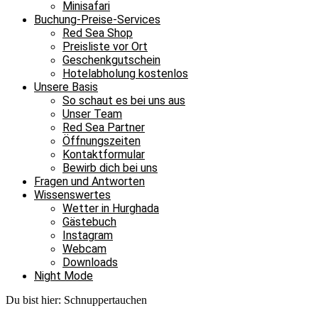
Minisafari
Buchung-Preise-Services
Red Sea Shop
Preisliste vor Ort
Geschenkgutschein
Hotelabholung kostenlos
Unsere Basis
So schaut es bei uns aus
Unser Team
Red Sea Partner
Öffnungszeiten
Kontaktformular
Bewirb dich bei uns
Fragen und Antworten
Wissenswertes
Wetter in Hurghada
Gästebuch
Instagram
Webcam
Downloads
Night Mode
Du bist hier:
Schnuppertauchen