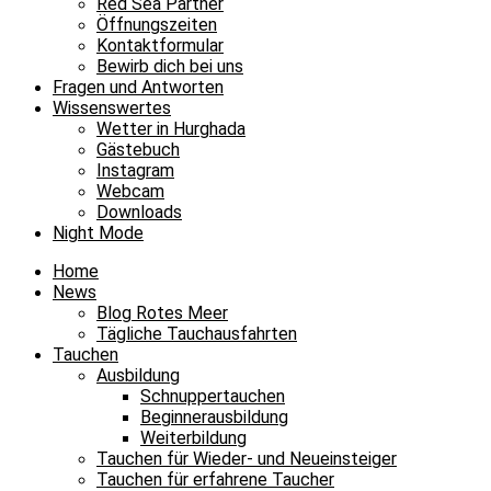
Red Sea Partner
Öffnungszeiten
Kontaktformular
Bewirb dich bei uns
Fragen und Antworten
Wissenswertes
Wetter in Hurghada
Gästebuch
Instagram
Webcam
Downloads
Night Mode
Home
News
Blog Rotes Meer
Tägliche Tauchausfahrten
Tauchen
Ausbildung
Schnuppertauchen
Beginnerausbildung
Weiterbildung
Tauchen für Wieder- und Neueinsteiger
Tauchen für erfahrene Taucher