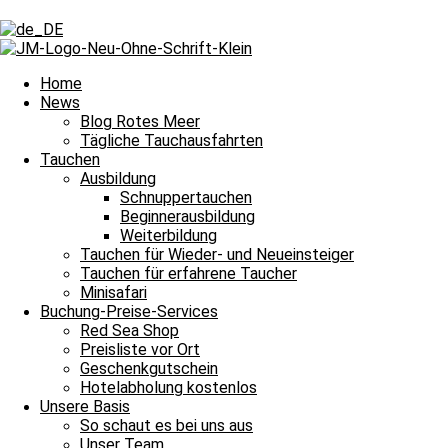
Schlagwort: Schnuppertauchgang
Schlagwort: Schnuppertauchgang
Home
News
Blog Rotes Meer
Tägliche Tauchausfahrten
Blog Rotes Meer
Tauchen
Ausbildung
Der Ablauf beim Schnuppertauchen
Schnuppertauchen
Beginnerausbildung
Der Ablauf beim Schnuppertauchen Schnuppertauchen oder auch DSD (
Weiterbildung
Weiterlesen »
Tauchen für Wieder- und Neueinsteiger
28. März 2023
2 Kommentare
Tauchen für erfahrene Taucher
Minisafari
Impressum
Buchung-Preise-Services
Datenschutz
Red Sea Shop
Kontakt
Preisliste vor Ort
Stellenangebote / Jobsuche
Geschenkgutschein
Red Sea Partner
Hotelabholung kostenlos
Red Sea Shop
Unsere Basis
So schaut es bei uns aus
News
Unser Team