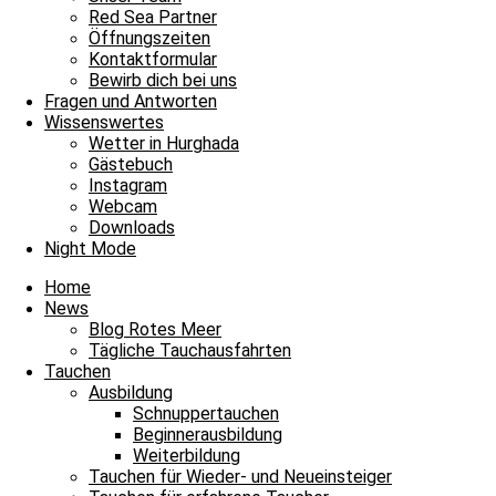
Unsere Basis
Red Sea Partner
Tauchen
Öffnungszeiten
Fragen und Antworten
Kontaktformular
Bewirb dich bei uns
Envelope
Facebook
Youtube
Instagram
Fragen und Antworten
Wissenswertes
James & Mac Diving Center
Wetter in Hurghada
Giftun Azur Resort
Gästebuch
0000 Hurghada / Red Sea / Egypt
Instagram
Tel: +20 122 311 8923
Webcam
Tel Büro: +20 65 3463003
Downloads
Night Mode
Home
News
Blog Rotes Meer
Tägliche Tauchausfahrten
Tauchen
Ausbildung
Schnuppertauchen
Beginnerausbildung
Weiterbildung
Tauchen für Wieder- und Neueinsteiger