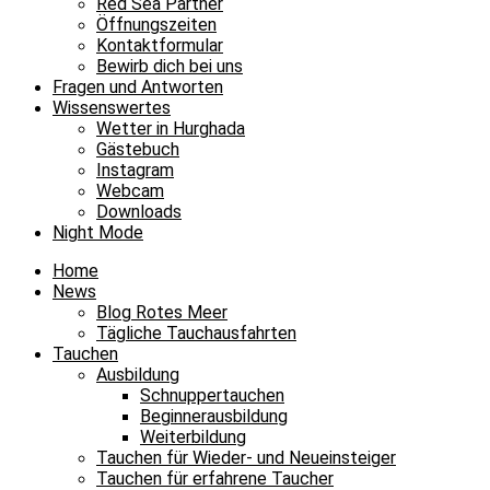
Red Sea Partner
Öffnungszeiten
Kontaktformular
Bewirb dich bei uns
Fragen und Antworten
Wissenswertes
Wetter in Hurghada
Gästebuch
Instagram
Webcam
Downloads
Night Mode
Home
News
Blog Rotes Meer
Tägliche Tauchausfahrten
Tauchen
Ausbildung
Schnuppertauchen
Beginnerausbildung
Weiterbildung
Tauchen für Wieder- und Neueinsteiger
Tauchen für erfahrene Taucher