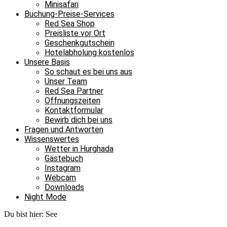
Minisafari
Buchung-Preise-Services
Red Sea Shop
Preisliste vor Ort
Geschenkgutschein
Hotelabholung kostenlos
Unsere Basis
So schaut es bei uns aus
Unser Team
Red Sea Partner
Öffnungszeiten
Kontaktformular
Bewirb dich bei uns
Fragen und Antworten
Wissenswertes
Wetter in Hurghada
Gästebuch
Instagram
Webcam
Downloads
Night Mode
Du bist hier:
See