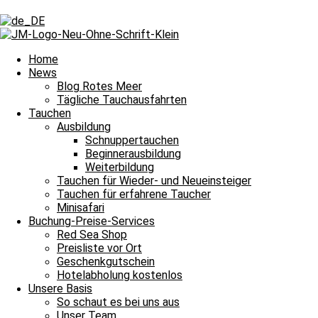
Schlagwort: Seegras-Feilenfisch
Schlagwort: Seegras-Feilenfisch
Home
News
Blog Rotes Meer
Tarnkünstler in der Seegraswiese
Tägliche Tauchausfahrten
Tauchen
Tarnkünstler in der Seegraswiese Heute wollen wir euch einen sehr i
Ausbildung
Schnuppertauchen
Weiterlesen »
Beginnerausbildung
6. September 2023
Keine Kommentare
Weiterbildung
Impressum
Tauchen für Wieder- und Neueinsteiger
Datenschutz
Tauchen für erfahrene Taucher
Kontakt
Minisafari
Stellenangebote / Jobsuche
Buchung-Preise-Services
Red Sea Partner
Red Sea Shop
Red Sea Shop
Preisliste vor Ort
Geschenkgutschein
News
Hotelabholung kostenlos
Unsere Basis
Unsere Basis
Tauchen
So schaut es bei uns aus
Fragen und Antworten
Unser Team