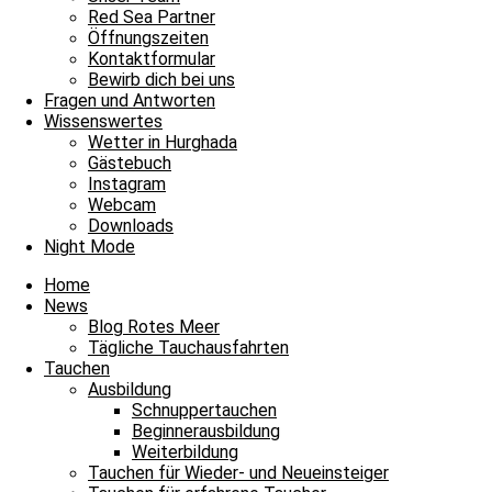
Red Sea Partner
Envelope
Facebook
Youtube
Instagram
Öffnungszeiten
Kontaktformular
James & Mac Diving Center
Bewirb dich bei uns
Giftun Azur Resort
Fragen und Antworten
0000 Hurghada / Red Sea / Egypt
Wissenswertes
Tel: +20 122 311 8923
Wetter in Hurghada
Tel Büro: +20 65 3463003
Gästebuch
Instagram
Webcam
Downloads
Night Mode
Home
News
Blog Rotes Meer
Tägliche Tauchausfahrten
Tauchen
Ausbildung
Schnuppertauchen
Beginnerausbildung
Weiterbildung
Tauchen für Wieder- und Neueinsteiger