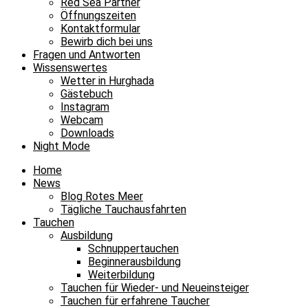
Red Sea Partner
Öffnungszeiten
Kontaktformular
Bewirb dich bei uns
Fragen und Antworten
Wissenswertes
Wetter in Hurghada
Gästebuch
Instagram
Webcam
Downloads
Night Mode
Home
News
Blog Rotes Meer
Tägliche Tauchausfahrten
Tauchen
Ausbildung
Schnuppertauchen
Beginnerausbildung
Weiterbildung
Tauchen für Wieder- und Neueinsteiger
Tauchen für erfahrene Taucher