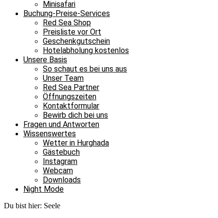
Minisafari
Buchung-Preise-Services
Red Sea Shop
Preisliste vor Ort
Geschenkgutschein
Hotelabholung kostenlos
Unsere Basis
So schaut es bei uns aus
Unser Team
Red Sea Partner
Öffnungszeiten
Kontaktformular
Bewirb dich bei uns
Fragen und Antworten
Wissenswertes
Wetter in Hurghada
Gästebuch
Instagram
Webcam
Downloads
Night Mode
Du bist hier:
Seele