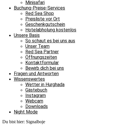
Minisafari
Buchung-Preise-Services
Red Sea Shop
Preisliste vor Ort
Geschenkgutschein
Hotelabholung kostenlos
Unsere Basis
So schaut es bei uns aus
Unser Team
Red Sea Partner
Öffnungszeiten
Kontaktformular
Bewirb dich bei uns
Fragen und Antworten
Wissenswertes
Wetter in Hurghada
Gästebuch
Instagram
Webcam
Downloads
Night Mode
Du bist hier:
Signalboje