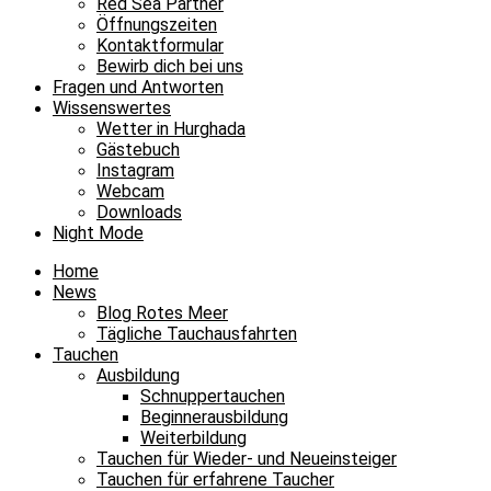
Red Sea Partner
Öffnungszeiten
Kontaktformular
Bewirb dich bei uns
Fragen und Antworten
Wissenswertes
Wetter in Hurghada
Gästebuch
Instagram
Webcam
Downloads
Night Mode
Home
News
Blog Rotes Meer
Tägliche Tauchausfahrten
Tauchen
Ausbildung
Schnuppertauchen
Beginnerausbildung
Weiterbildung
Tauchen für Wieder- und Neueinsteiger
Tauchen für erfahrene Taucher