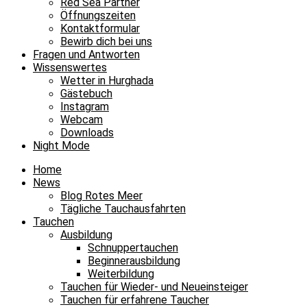
Red Sea Partner
Öffnungszeiten
Kontaktformular
Bewirb dich bei uns
Fragen und Antworten
Wissenswertes
Wetter in Hurghada
Gästebuch
Instagram
Webcam
Downloads
Night Mode
Home
News
Blog Rotes Meer
Tägliche Tauchausfahrten
Tauchen
Ausbildung
Schnuppertauchen
Beginnerausbildung
Weiterbildung
Tauchen für Wieder- und Neueinsteiger
Tauchen für erfahrene Taucher