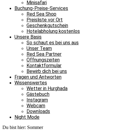
Minisafari
Buchung-Preise-Services
Red Sea Shop
Preisliste vor Ort
Geschenkgutschein
Hotelabholung kostenlos
Unsere Basis
So schaut es bei uns aus
Unser Team
Red Sea Partner
Öffnungszeiten
Kontaktformular
Bewirb dich bei uns
Fragen und Antworten
Wissenswertes
Wetter in Hurghada
Gästebuch
Instagram
Webcam
Downloads
Night Mode
Du bist hier:
Sommer