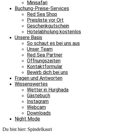
Minisafari
Buchung-Preise-Services
Red Sea Shop
Preisliste vor Ort
Geschenkgutschein
Hotelabholung kostenlos
Unsere Basis
So schaut es bei uns aus
Unser Team
Red Sea Partner
Öffnungszeiten
Kontaktformular
Bewirb dich bei uns
Fragen und Antworten
Wissenswertes
Wetter in Hurghada
Gästebuch
Instagram
Webcam
Downloads
Night Mode
Du bist hier:
Spindelkauri