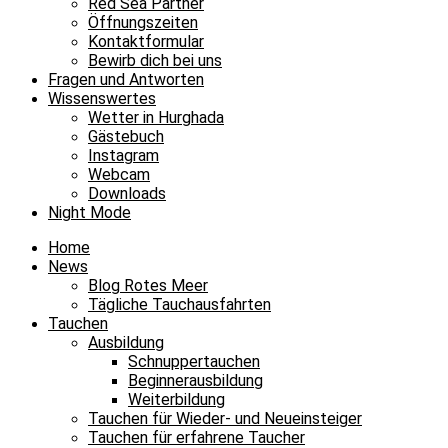
Red Sea Partner
Öffnungszeiten
Kontaktformular
Bewirb dich bei uns
Fragen und Antworten
Wissenswertes
Wetter in Hurghada
Gästebuch
Instagram
Webcam
Downloads
Night Mode
Home
News
Blog Rotes Meer
Tägliche Tauchausfahrten
Tauchen
Ausbildung
Schnuppertauchen
Beginnerausbildung
Weiterbildung
Tauchen für Wieder- und Neueinsteiger
Tauchen für erfahrene Taucher