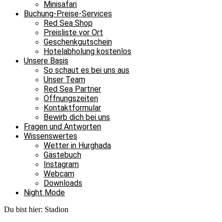
Minisafari
Buchung-Preise-Services
Red Sea Shop
Preisliste vor Ort
Geschenkgutschein
Hotelabholung kostenlos
Unsere Basis
So schaut es bei uns aus
Unser Team
Red Sea Partner
Öffnungszeiten
Kontaktformular
Bewirb dich bei uns
Fragen und Antworten
Wissenswertes
Wetter in Hurghada
Gästebuch
Instagram
Webcam
Downloads
Night Mode
Du bist hier:
Stadion