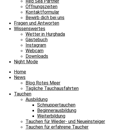
Red Sea Partner
Öffnungszeiten
Kontaktformular
Bewirb dich bei uns
Fragen und Antworten
Wissenswertes
Wetter in Hurghada
Gästebuch
Instagram
Webcam
Downloads
Night Mode
Home
News
Blog Rotes Meer
Tägliche Tauchausfahrten
Tauchen
Ausbildung
Schnuppertauchen
Beginnerausbildung
Weiterbildung
Tauchen für Wieder- und Neueinsteiger
Tauchen für erfahrene Taucher