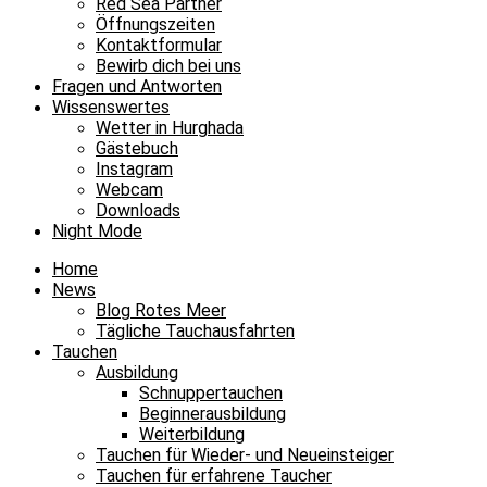
Red Sea Partner
Öffnungszeiten
Kontaktformular
Bewirb dich bei uns
Fragen und Antworten
Wissenswertes
Wetter in Hurghada
Gästebuch
Instagram
Webcam
Downloads
Night Mode
Home
News
Blog Rotes Meer
Tägliche Tauchausfahrten
Tauchen
Ausbildung
Schnuppertauchen
Beginnerausbildung
Weiterbildung
Tauchen für Wieder- und Neueinsteiger
Tauchen für erfahrene Taucher