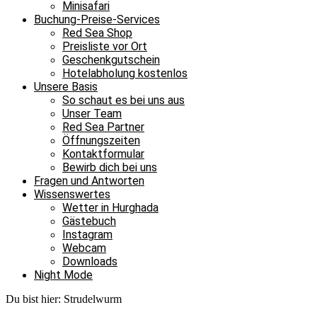
Minisafari
Buchung-Preise-Services
Red Sea Shop
Preisliste vor Ort
Geschenkgutschein
Hotelabholung kostenlos
Unsere Basis
So schaut es bei uns aus
Unser Team
Red Sea Partner
Öffnungszeiten
Kontaktformular
Bewirb dich bei uns
Fragen und Antworten
Wissenswertes
Wetter in Hurghada
Gästebuch
Instagram
Webcam
Downloads
Night Mode
Du bist hier:
Strudelwurm