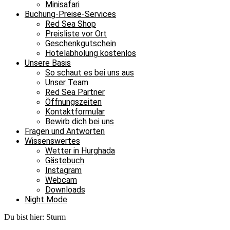
Minisafari
Buchung-Preise-Services
Red Sea Shop
Preisliste vor Ort
Geschenkgutschein
Hotelabholung kostenlos
Unsere Basis
So schaut es bei uns aus
Unser Team
Red Sea Partner
Öffnungszeiten
Kontaktformular
Bewirb dich bei uns
Fragen und Antworten
Wissenswertes
Wetter in Hurghada
Gästebuch
Instagram
Webcam
Downloads
Night Mode
Du bist hier:
Sturm