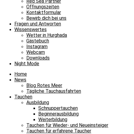
Red Sea Partner
Öffnungszeiten
Kontaktformular
Bewirb dich bei uns
Fragen und Antworten
Wissenswertes
Wetter in Hurghada
Gästebuch
Instagram
Webcam
Downloads
Night Mode
Home
News
Blog Rotes Meer
Tägliche Tauchausfahrten
Tauchen
Ausbildung
Schnuppertauchen
Beginnerausbildung
Weiterbildung
Tauchen für Wieder- und Neueinsteiger
Tauchen für erfahrene Taucher