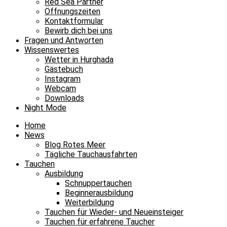
Red Sea Partner
Öffnungszeiten
Kontaktformular
Bewirb dich bei uns
Fragen und Antworten
Wissenswertes
Wetter in Hurghada
Gästebuch
Instagram
Webcam
Downloads
Night Mode
Home
News
Blog Rotes Meer
Tägliche Tauchausfahrten
Tauchen
Ausbildung
Schnuppertauchen
Beginnerausbildung
Weiterbildung
Tauchen für Wieder- und Neueinsteiger
Tauchen für erfahrene Taucher