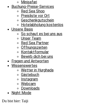
Minisafari
Buchung-Preise-Services
Red Sea Shop
Preisliste vor Ort
Geschenkgutschein
Hotelabholung kostenlos
Unsere Basis
So schaut es bei uns aus
Unser Team
Red Sea Partner
Öffnungszeiten
Kontaktformular
Bewirb dich bei uns
Fragen und Antworten
Wissenswertes
Wetter in Hurghada
Gästebuch
Instagram
Webcam
Downloads
Night Mode
Du bist hier:
Taiji