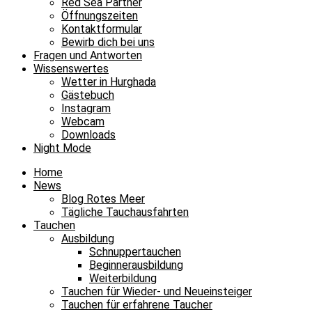
Red Sea Partner
Öffnungszeiten
Kontaktformular
Bewirb dich bei uns
Fragen und Antworten
Wissenswertes
Wetter in Hurghada
Gästebuch
Instagram
Webcam
Downloads
Night Mode
Home
News
Blog Rotes Meer
Tägliche Tauchausfahrten
Tauchen
Ausbildung
Schnuppertauchen
Beginnerausbildung
Weiterbildung
Tauchen für Wieder- und Neueinsteiger
Tauchen für erfahrene Taucher