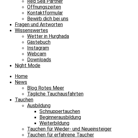
Red Sea Partner
Öffnungszeiten
Kontaktformular
Bewirb dich bei uns
Fragen und Antworten
Wissenswertes
Wetter in Hurghada
Gästebuch
Instagram
Webcam
Downloads
Night Mode
Home
News
Blog Rotes Meer
Tägliche Tauchausfahrten
Tauchen
Ausbildung
Schnuppertauchen
Beginnerausbildung
Weiterbildung
Tauchen für Wieder- und Neueinsteiger
Tauchen für erfahrene Taucher