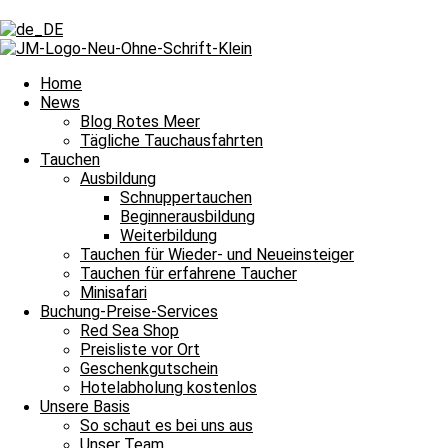
Schlagwort: Tui
Schlagwort: Tui
Home
News
Blog Rotes Meer
Tägliche Tauchausfahrten
Blog Rotes Meer
Tauchen
Ausbildung
Der Weg zum sicheren Urlaubsziel
Schnuppertauchen
Beginnerausbildung
Der Weg zum sicheren Urlaubsziel Nun schon seit Anfang 2021, gilt
Weiterbildung
Weiterlesen »
Tauchen für Wieder- und Neueinsteiger
10. Juni 2021
2 Kommentare
Tauchen für erfahrene Taucher
Minisafari
Impressum
Buchung-Preise-Services
Datenschutz
Red Sea Shop
Kontakt
Preisliste vor Ort
Stellenangebote / Jobsuche
Geschenkgutschein
Red Sea Partner
Hotelabholung kostenlos
Red Sea Shop
Unsere Basis
So schaut es bei uns aus
News
Unser Team