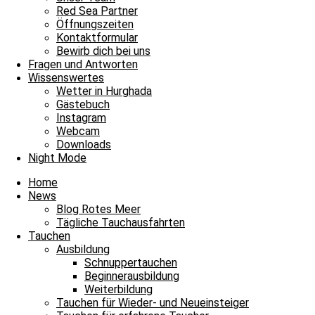
Unsere Basis
Red Sea Partner
Tauchen
Öffnungszeiten
Fragen und Antworten
Kontaktformular
Bewirb dich bei uns
Envelope
Facebook
Youtube
Instagram
Fragen und Antworten
Wissenswertes
James & Mac Diving Center
Wetter in Hurghada
Giftun Azur Resort
Gästebuch
0000 Hurghada / Red Sea / Egypt
Instagram
Tel: +20 122 311 8923
Webcam
Tel Büro: +20 65 3463003
Downloads
Night Mode
Home
News
Blog Rotes Meer
Tägliche Tauchausfahrten
Tauchen
Ausbildung
Schnuppertauchen
Beginnerausbildung
Weiterbildung
Tauchen für Wieder- und Neueinsteiger