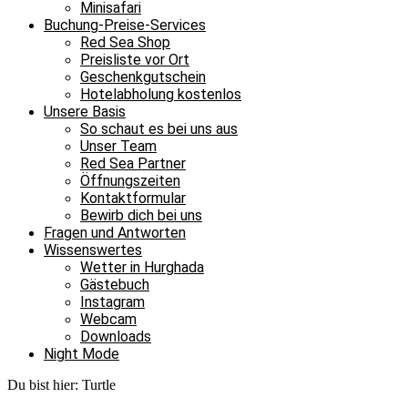
Minisafari
Buchung-Preise-Services
Red Sea Shop
Preisliste vor Ort
Geschenkgutschein
Hotelabholung kostenlos
Unsere Basis
So schaut es bei uns aus
Unser Team
Red Sea Partner
Öffnungszeiten
Kontaktformular
Bewirb dich bei uns
Fragen und Antworten
Wissenswertes
Wetter in Hurghada
Gästebuch
Instagram
Webcam
Downloads
Night Mode
Du bist hier:
Turtle