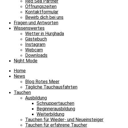
Red Sea Partner
Öffnungszeiten
Kontaktformular
Bewirb dich bei uns
Fragen und Antworten
Wissenswertes
Wetter in Hurghada
Gästebuch
Instagram
Webcam
Downloads
Night Mode
Home
News
Blog Rotes Meer
Tägliche Tauchausfahrten
Tauchen
Ausbildung
Schnuppertauchen
Beginnerausbildung
Weiterbildung
Tauchen für Wieder- und Neueinsteiger
Tauchen für erfahrene Taucher