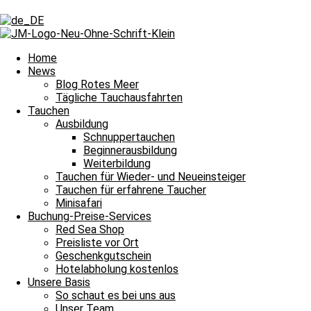
Schlagwort: Walhai-Alarm
Schlagwort: Walhai-Alarm
Home
News
Blog Rotes Meer
Tägliche Tauchausfahrten
Tägliche Tauchausfahrten
Tauchen
Ausbildung
Fast ein Walhai und allerbestes Tauchwetter
Schnuppertauchen
Beginnerausbildung
Fast ein Walhai und allerbestes Tauchwetter und damit heißt es Lein
Weiterbildung
Weiterlesen »
Tauchen für Wieder- und Neueinsteiger
9. Juni 2022
Keine Kommentare
Tauchen für erfahrene Taucher
Minisafari
Impressum
Buchung-Preise-Services
Datenschutz
Red Sea Shop
Kontakt
Preisliste vor Ort
Stellenangebote / Jobsuche
Geschenkgutschein
Red Sea Partner
Hotelabholung kostenlos
Red Sea Shop
Unsere Basis
So schaut es bei uns aus
News
Unser Team