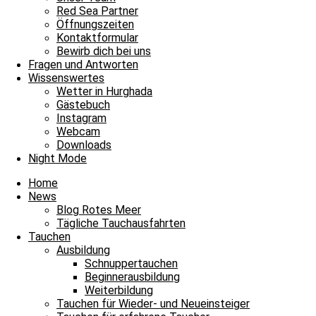
Unsere Basis
Red Sea Partner
Tauchen
Öffnungszeiten
Fragen und Antworten
Kontaktformular
Bewirb dich bei uns
Envelope
Facebook
Youtube
Instagram
Fragen und Antworten
Wissenswertes
James & Mac Diving Center
Wetter in Hurghada
Giftun Azur Resort
Gästebuch
0000 Hurghada / Red Sea / Egypt
Instagram
Tel: +20 122 311 8923
Webcam
Tel Büro: +20 65 3463003
Downloads
Night Mode
Home
News
Blog Rotes Meer
Tägliche Tauchausfahrten
Tauchen
Ausbildung
Schnuppertauchen
Beginnerausbildung
Weiterbildung
Tauchen für Wieder- und Neueinsteiger