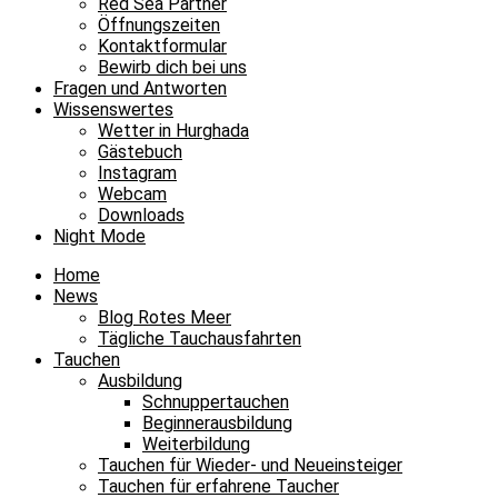
Red Sea Partner
Öffnungszeiten
Kontaktformular
Bewirb dich bei uns
Fragen und Antworten
Wissenswertes
Wetter in Hurghada
Gästebuch
Instagram
Webcam
Downloads
Night Mode
Home
News
Blog Rotes Meer
Tägliche Tauchausfahrten
Tauchen
Ausbildung
Schnuppertauchen
Beginnerausbildung
Weiterbildung
Tauchen für Wieder- und Neueinsteiger
Tauchen für erfahrene Taucher