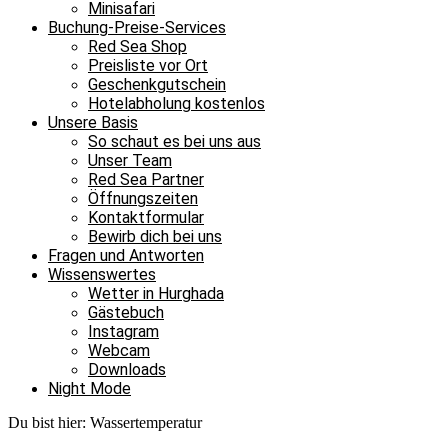
Minisafari
Buchung-Preise-Services
Red Sea Shop
Preisliste vor Ort
Geschenkgutschein
Hotelabholung kostenlos
Unsere Basis
So schaut es bei uns aus
Unser Team
Red Sea Partner
Öffnungszeiten
Kontaktformular
Bewirb dich bei uns
Fragen und Antworten
Wissenswertes
Wetter in Hurghada
Gästebuch
Instagram
Webcam
Downloads
Night Mode
Du bist hier:
Wassertemperatur