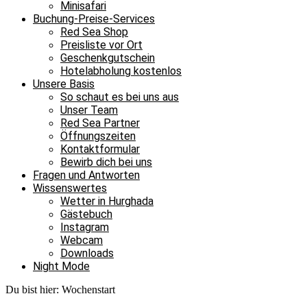
Minisafari
Buchung-Preise-Services
Red Sea Shop
Preisliste vor Ort
Geschenkgutschein
Hotelabholung kostenlos
Unsere Basis
So schaut es bei uns aus
Unser Team
Red Sea Partner
Öffnungszeiten
Kontaktformular
Bewirb dich bei uns
Fragen und Antworten
Wissenswertes
Wetter in Hurghada
Gästebuch
Instagram
Webcam
Downloads
Night Mode
Du bist hier:
Wochenstart