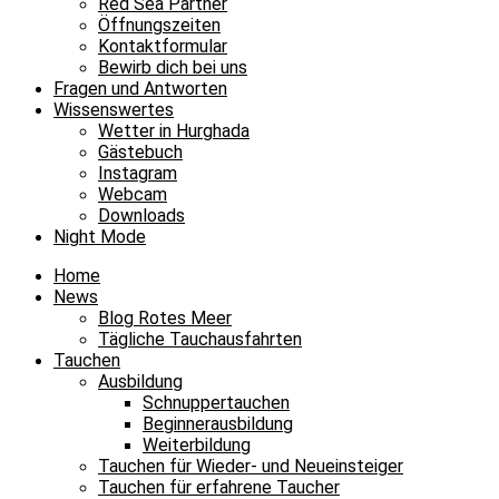
Red Sea Partner
Öffnungszeiten
Kontaktformular
Bewirb dich bei uns
Fragen und Antworten
Wissenswertes
Wetter in Hurghada
Gästebuch
Instagram
Webcam
Downloads
Night Mode
Home
News
Blog Rotes Meer
Tägliche Tauchausfahrten
Tauchen
Ausbildung
Schnuppertauchen
Beginnerausbildung
Weiterbildung
Tauchen für Wieder- und Neueinsteiger
Tauchen für erfahrene Taucher