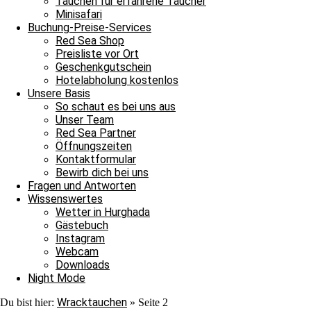
Tauchen für erfahrene Taucher
Minisafari
Weiterlesen »
Buchung-Preise-Services
25. April 2026
Keine Kommentare
Red Sea Shop
Preisliste vor Ort
Tägliche Tauchausfahrten
Geschenkgutschein
Hotelabholung kostenlos
Eine schöne Wochenmitte mit viel Sonnenschein
Unsere Basis
So schaut es bei uns aus
Bitte einmal aktualisieren, um den Inhalt richtig anzuzeigen Eine sc
Unser Team
Red Sea Partner
Weiterlesen »
Öffnungszeiten
22. April 2026
Keine Kommentare
Kontaktformular
Bewirb dich bei uns
Tägliche Tauchausfahrten
Fragen und Antworten
Wissenswertes
Ostwind bescherte uns einen Wracktauchgang
Wetter in Hurghada
Gästebuch
Bitte einmal aktualisieren, um den Inhalt richtig anzuzeigen Ostwind
Instagram
Weiterlesen »
Webcam
17. April 2026
Keine Kommentare
Downloads
Night Mode
Tägliche Tauchausfahrten
Wracktauchen
Du bist hier:
»
Seite 2