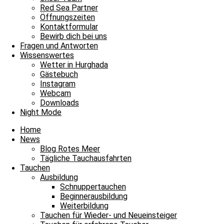
Red Sea Partner
Tägliche Tauchausfahrten
Öffnungszeiten
Kontaktformular
Bestes Wetter lud zum Wracktauchen ein
Bewirb dich bei uns
Fragen und Antworten
Bitte einmal aktualisieren, um den Inhalt richtig anzuzeigen Bestes W
Wissenswertes
Wetter in Hurghada
Weiterlesen »
Gästebuch
14. Mai 2026
Keine Kommentare
Instagram
Webcam
Tägliche Tauchausfahrten
Downloads
Night Mode
Wir tauchen fröhlich in den Wonnemonat hinein
Home
Bitte einmal aktualisieren, um den Inhalt richtig anzuzeigen Wir tau
News
Blog Rotes Meer
Weiterlesen »
Tägliche Tauchausfahrten
1. Mai 2026
Keine Kommentare
Tauchen
Ausbildung
Tägliche Tauchausfahrten
Schnuppertauchen
Beginnerausbildung
Balena und Meer am sonnigen Samstag
Weiterbildung
Tauchen für Wieder- und Neueinsteiger
Bitte einmal aktualisieren, um den Inhalt richtig anzuzeigen Balena 