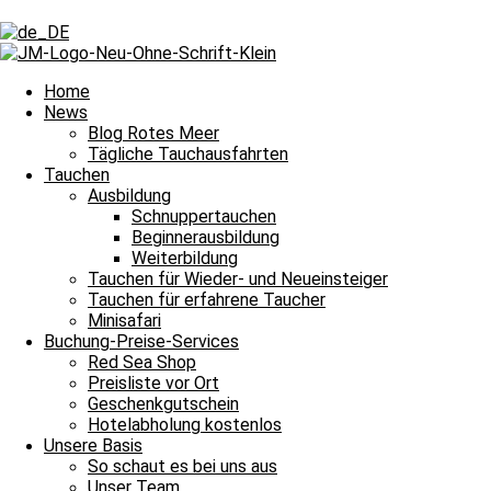
Schlagwort: Wracktauchen
Schlagwort: Wracktauchen
Home
News
Blog Rotes Meer
Tägliche Tauchausfahrten
Tägliche Tauchausfahrten
Tauchen
Ausbildung
Was für ein hammermäßiger Tauchtag
Schnuppertauchen
Beginnerausbildung
Bitte einmal aktualisieren, um den Inhalt richtig anzuzeigen Was für
Weiterbildung
Weiterlesen »
Tauchen für Wieder- und Neueinsteiger
9. Juni 2026
Keine Kommentare
Tauchen für erfahrene Taucher
Minisafari
Tägliche Tauchausfahrten
Buchung-Preise-Services
Red Sea Shop
Mit der Bahlul früh am Morgen Richtung Thistleg
Preisliste vor Ort
Geschenkgutschein
Bitte einmal aktualisieren, um den Inhalt richtig anzuzeigen Mit der
Hotelabholung kostenlos
Unsere Basis
Weiterlesen »
So schaut es bei uns aus
5. Juni 2026
Keine Kommentare
Unser Team