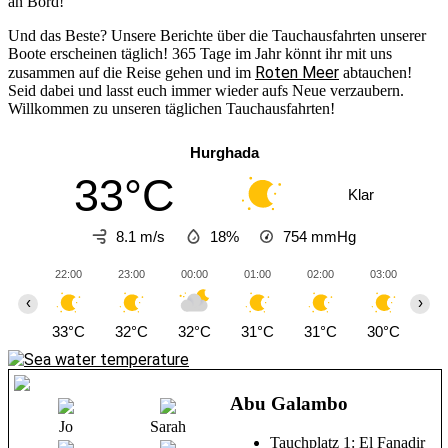
an Bord!
Und das Beste? Unsere Berichte über die Tauchausfahrten unserer
Boote erscheinen täglich! 365 Tage im Jahr könnt ihr mit uns
Roten Meer
zusammen auf die Reise gehen und im
abtauchen!
Seid dabei und lasst euch immer wieder aufs Neue verzaubern.
Willkommen zu unseren täglichen Tauchausfahrten!
Hurghada
33°C
Klar
8.1 m/s
18%
754
mmHg
22:00
23:00
00:00
01:00
02:00
03:00
04
‹
›
33°C
32°C
32°C
31°C
31°C
30°C
30
Abu Galambo
Jo
Sarah
Tauchplatz 1: El Fanadir