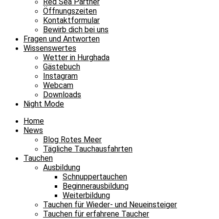
Red Sea Partner
Öffnungszeiten
Kontaktformular
Bewirb dich bei uns
Fragen und Antworten
Wissenswertes
Wetter in Hurghada
Gästebuch
Instagram
Webcam
Downloads
Night Mode
Home
News
Blog Rotes Meer
Tägliche Tauchausfahrten
Tauchen
Ausbildung
Schnuppertauchen
Beginnerausbildung
Weiterbildung
Tauchen für Wieder- und Neueinsteiger
Tauchen für erfahrene Taucher