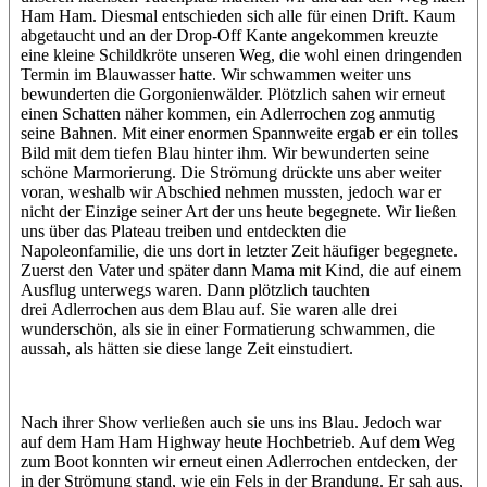
Ham Ham. Diesmal entschieden sich alle für einen Drift. Kaum
abgetaucht und an der Drop-Off Kante angekommen kreuzte
eine kleine Schildkröte unseren Weg, die wohl einen dringenden
Termin im Blauwasser hatte. Wir schwammen weiter uns
bewunderten die Gorgonienwälder. Plötzlich sahen wir erneut
einen Schatten näher kommen, ein Adlerrochen zog anmutig
seine Bahnen. Mit einer enormen Spannweite ergab er ein tolles
Bild mit dem tiefen Blau hinter ihm. Wir bewunderten seine
schöne Marmorierung. Die Strömung drückte uns aber weiter
voran, weshalb wir Abschied nehmen mussten, jedoch war er
nicht der Einzige seiner Art der uns heute begegnete. Wir ließen
uns über das Plateau treiben und entdeckten die
Napoleonfamilie, die uns dort in letzter Zeit häufiger begegnete.
Zuerst den Vater und später dann Mama mit Kind, die auf einem
Ausflug unterwegs waren. Dann plötzlich tauchten
drei Adlerrochen aus dem Blau auf. Sie waren alle drei
wunderschön, als sie in einer Formatierung schwammen, die
aussah, als hätten sie diese lange Zeit einstudiert.
Nach ihrer Show verließen auch sie uns ins Blau. Jedoch war
auf dem Ham Ham Highway heute Hochbetrieb. Auf dem Weg
zum Boot konnten wir erneut einen Adlerrochen entdecken, der
in der Strömung stand, wie ein Fels in der Brandung. Er sah aus,