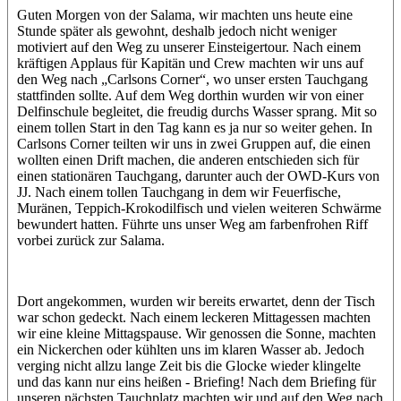
Guten Morgen von der Salama, wir machten uns heute eine
Stunde später als gewohnt, deshalb jedoch nicht weniger
motiviert auf den Weg zu unserer Einsteigertour. Nach einem
kräftigen Applaus für Kapitän und Crew machten wir uns auf
den Weg nach „Carlsons Corner“, wo unser ersten Tauchgang
stattfinden sollte. Auf dem Weg dorthin wurden wir von einer
Delfinschule begleitet, die freudig durchs Wasser sprang. Mit so
einem tollen Start in den Tag kann es ja nur so weiter gehen. In
Carlsons Corner teilten wir uns in zwei Gruppen auf, die einen
wollten einen Drift machen, die anderen entschieden sich für
einen stationären Tauchgang, darunter auch der OWD-Kurs von
JJ. Nach einem tollen Tauchgang in dem wir Feuerfische,
Muränen, Teppich-Krokodilfisch und vielen weiteren Schwärme
bewundert hatten. Führte uns unser Weg am farbenfrohen Riff
vorbei zurück zur Salama.
Dort angekommen, wurden wir bereits erwartet, denn der Tisch
war schon gedeckt. Nach einem leckeren Mittagessen machten
wir eine kleine Mittagspause. Wir genossen die Sonne, machten
ein Nickerchen oder kühlten uns im klaren Wasser ab. Jedoch
verging nicht allzu lange Zeit bis die Glocke wieder klingelte
und das kann nur eins heißen - Briefing! Nach dem Briefing für
unseren nächsten Tauchplatz machten wir und auf den Weg nach