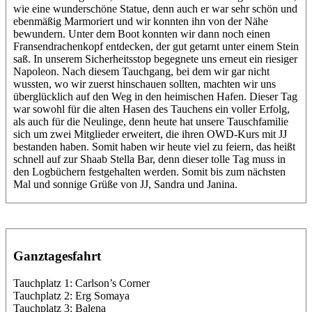
wie eine wunderschöne Statue, denn auch er war sehr schön und
ebenmäßig Marmoriert und wir konnten ihn von der Nähe
bewundern. Unter dem Boot konnten wir dann noch einen
Fransendrachenkopf entdecken, der gut getarnt unter einem Stein
saß. In unserem Sicherheitsstop begegnete uns erneut ein riesiger
Napoleon. Nach diesem Tauchgang, bei dem wir gar nicht
wussten, wo wir zuerst hinschauen sollten, machten wir uns
überglücklich auf den Weg in den heimischen Hafen. Dieser Tag
war sowohl für die alten Hasen des Tauchens ein voller Erfolg,
als auch für die Neulinge, denn heute hat unsere Tauschfamilie
sich um zwei Mitglieder erweitert, die ihren OWD-Kurs mit JJ
bestanden haben. Somit haben wir heute viel zu feiern, das heißt
schnell auf zur Shaab Stella Bar, denn dieser tolle Tag muss in
den Logbüchern festgehalten werden. Somit bis zum nächsten
Mal und sonnige Grüße von JJ, Sandra und Janina.
Ganztagesfahrt
Tauchplatz 1: Carlson’s Corner
Tauchplatz 2: Erg Somaya
Tauchplatz 3: Balena