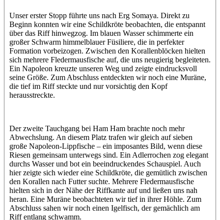
Unser erster Stopp führte uns nach Erg Somaya. Direkt zu
Beginn konnten wir eine Schildkröte beobachten, die entspannt
über das Riff hinwegzog. Im blauen Wasser schimmerte ein
großer Schwarm himmelblauer Füsiliere, die in perfekter
Formation vorbeizogen. Zwischen den Korallenblöcken hielten
sich mehrere Fledermausfische auf, die uns neugierig begleiteten.
Ein Napoleon kreuzte unseren Weg und zeigte eindrucksvoll
seine Größe. Zum Abschluss entdeckten wir noch eine Muräne,
die tief im Riff steckte und nur vorsichtig den Kopf
herausstreckte.
Der zweite Tauchgang bei Ham Ham brachte noch mehr
Abwechslung. An diesem Platz trafen wir gleich auf sieben
große Napoleon-Lippfische – ein imposantes Bild, wenn diese
Riesen gemeinsam unterwegs sind. Ein Adlerrochen zog elegant
durchs Wasser und bot ein beeindruckendes Schauspiel. Auch
hier zeigte sich wieder eine Schildkröte, die gemütlich zwischen
den Korallen nach Futter suchte. Mehrere Fledermausfische
hielten sich in der Nähe der Riffkante auf und ließen uns nah
heran. Eine Muräne beobachteten wir tief in ihrer Höhle. Zum
Abschluss sahen wir noch einen Igelfisch, der gemächlich am
Riff entlang schwamm.