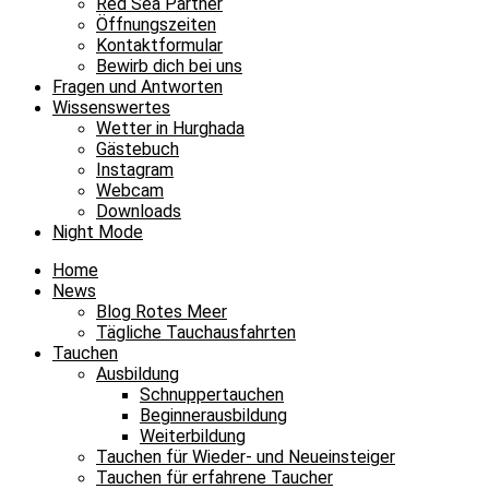
Red Sea Partner
Öffnungszeiten
Kontaktformular
Bewirb dich bei uns
Fragen und Antworten
Wissenswertes
Wetter in Hurghada
Gästebuch
Instagram
Webcam
Downloads
Night Mode
Home
News
Blog Rotes Meer
Tägliche Tauchausfahrten
Tauchen
Ausbildung
Schnuppertauchen
Beginnerausbildung
Weiterbildung
Tauchen für Wieder- und Neueinsteiger
Tauchen für erfahrene Taucher