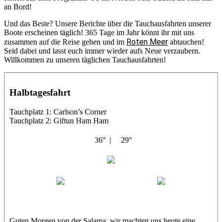
an Bord!
Und das Beste? Unsere Berichte über die Tauchausfahrten unserer
Boote erscheinen täglich! 365 Tage im Jahr könnt ihr mit uns
Roten Meer
zusammen auf die Reise gehen und im
abtauchen!
Seid dabei und lasst euch immer wieder aufs Neue verzaubern.
Willkommen zu unseren täglichen Tauchausfahrten!
Halbtagesfahrt
Tauchplatz 1: Carlson’s Corner
Tauchplatz 2: Giftun Ham Ham
36° |
29°
Abu Salama
Jasmin (JJ)
Sandra
Guten Morgen von der Salama, wir machten uns heute eine