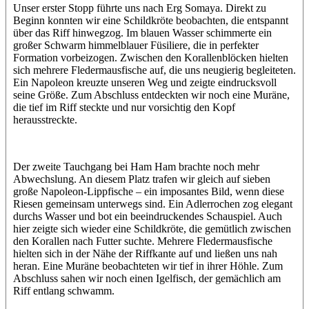
Unser erster Stopp führte uns nach Erg Somaya. Direkt zu
Beginn konnten wir eine Schildkröte beobachten, die entspannt
über das Riff hinwegzog. Im blauen Wasser schimmerte ein
großer Schwarm himmelblauer Füsiliere, die in perfekter
Formation vorbeizogen. Zwischen den Korallenblöcken hielten
sich mehrere Fledermausfische auf, die uns neugierig begleiteten.
Ein Napoleon kreuzte unseren Weg und zeigte eindrucksvoll
seine Größe. Zum Abschluss entdeckten wir noch eine Muräne,
die tief im Riff steckte und nur vorsichtig den Kopf
herausstreckte.
Der zweite Tauchgang bei Ham Ham brachte noch mehr
Abwechslung. An diesem Platz trafen wir gleich auf sieben
große Napoleon-Lippfische – ein imposantes Bild, wenn diese
Riesen gemeinsam unterwegs sind. Ein Adlerrochen zog elegant
durchs Wasser und bot ein beeindruckendes Schauspiel. Auch
hier zeigte sich wieder eine Schildkröte, die gemütlich zwischen
den Korallen nach Futter suchte. Mehrere Fledermausfische
hielten sich in der Nähe der Riffkante auf und ließen uns nah
heran. Eine Muräne beobachteten wir tief in ihrer Höhle. Zum
Abschluss sahen wir noch einen Igelfisch, der gemächlich am
Riff entlang schwamm.