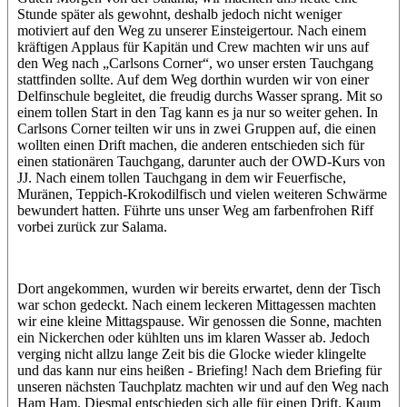
Stunde später als gewohnt, deshalb jedoch nicht weniger
motiviert auf den Weg zu unserer Einsteigertour. Nach einem
kräftigen Applaus für Kapitän und Crew machten wir uns auf
den Weg nach „Carlsons Corner“, wo unser ersten Tauchgang
stattfinden sollte. Auf dem Weg dorthin wurden wir von einer
Delfinschule begleitet, die freudig durchs Wasser sprang. Mit so
einem tollen Start in den Tag kann es ja nur so weiter gehen. In
Carlsons Corner teilten wir uns in zwei Gruppen auf, die einen
wollten einen Drift machen, die anderen entschieden sich für
einen stationären Tauchgang, darunter auch der OWD-Kurs von
JJ. Nach einem tollen Tauchgang in dem wir Feuerfische,
Muränen, Teppich-Krokodilfisch und vielen weiteren Schwärme
bewundert hatten. Führte uns unser Weg am farbenfrohen Riff
vorbei zurück zur Salama.
Dort angekommen, wurden wir bereits erwartet, denn der Tisch
war schon gedeckt. Nach einem leckeren Mittagessen machten
wir eine kleine Mittagspause. Wir genossen die Sonne, machten
ein Nickerchen oder kühlten uns im klaren Wasser ab. Jedoch
verging nicht allzu lange Zeit bis die Glocke wieder klingelte
und das kann nur eins heißen - Briefing! Nach dem Briefing für
unseren nächsten Tauchplatz machten wir und auf den Weg nach
Ham Ham. Diesmal entschieden sich alle für einen Drift. Kaum