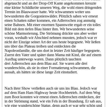
abgetaucht und an der Drop-Off Kante angekommen kreuzte
eine kleine Schildkröte unseren Weg, die wohl einen dringenden
Termin im Blauwasser hatte. Wir schwammen weiter uns
bewunderten die Gorgonienwälder. Plötzlich sahen wir erneut
einen Schatten näher kommen, ein Adlerrochen zog anmutig
seine Bahnen. Mit einer enormen Spannweite ergab er ein tolles
Bild mit dem tiefen Blau hinter ihm. Wir bewunderten seine
schöne Marmorierung. Die Strömung drückte uns aber weiter
voran, weshalb wir Abschied nehmen mussten, jedoch war er
nicht der Einzige seiner Art der uns heute begegnete. Wir ließen
uns über das Plateau treiben und entdeckten die
Napoleonfamilie, die uns dort in letzter Zeit häufiger begegnete.
Zuerst den Vater und später dann Mama mit Kind, die auf einem
Ausflug unterwegs waren. Dann plötzlich tauchten
drei Adlerrochen aus dem Blau auf. Sie waren alle drei
wunderschön, als sie in einer Formatierung schwammen, die
aussah, als hätten sie diese lange Zeit einstudiert.
Nach ihrer Show verließen auch sie uns ins Blau. Jedoch war
auf dem Ham Ham Highway heute Hochbetrieb. Auf dem Weg
zum Boot konnten wir erneut einen Adlerrochen entdecken, der
in der Strömung stand, wie ein Fels in der Brandung. Er sah aus,
wie eine wunderschöne Statue, denn auch er war sehr schön und