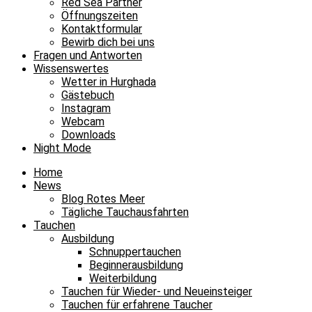
Red Sea Partner
Öffnungszeiten
Kontaktformular
Bewirb dich bei uns
Fragen und Antworten
Wissenswertes
Wetter in Hurghada
Gästebuch
Instagram
Webcam
Downloads
Night Mode
Home
News
Blog Rotes Meer
Tägliche Tauchausfahrten
Tauchen
Ausbildung
Schnuppertauchen
Beginnerausbildung
Weiterbildung
Tauchen für Wieder- und Neueinsteiger
Tauchen für erfahrene Taucher