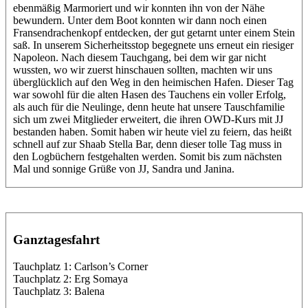
ebenmäßig Marmoriert und wir konnten ihn von der Nähe
bewundern. Unter dem Boot konnten wir dann noch einen
Fransendrachenkopf entdecken, der gut getarnt unter einem Stein
saß. In unserem Sicherheitsstop begegnete uns erneut ein riesiger
Napoleon. Nach diesem Tauchgang, bei dem wir gar nicht
wussten, wo wir zuerst hinschauen sollten, machten wir uns
überglücklich auf den Weg in den heimischen Hafen. Dieser Tag
war sowohl für die alten Hasen des Tauchens ein voller Erfolg,
als auch für die Neulinge, denn heute hat unsere Tauschfamilie
sich um zwei Mitglieder erweitert, die ihren OWD-Kurs mit JJ
bestanden haben. Somit haben wir heute viel zu feiern, das heißt
schnell auf zur Shaab Stella Bar, denn dieser tolle Tag muss in
den Logbüchern festgehalten werden. Somit bis zum nächsten
Mal und sonnige Grüße von JJ, Sandra und Janina.
Ganztagesfahrt
Tauchplatz 1: Carlson’s Corner
Tauchplatz 2: Erg Somaya
Tauchplatz 3: Balena