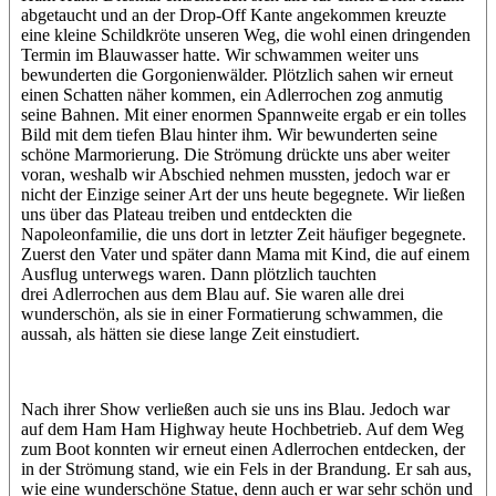
abgetaucht und an der Drop-Off Kante angekommen kreuzte
eine kleine Schildkröte unseren Weg, die wohl einen dringenden
Termin im Blauwasser hatte. Wir schwammen weiter uns
bewunderten die Gorgonienwälder. Plötzlich sahen wir erneut
einen Schatten näher kommen, ein Adlerrochen zog anmutig
seine Bahnen. Mit einer enormen Spannweite ergab er ein tolles
Bild mit dem tiefen Blau hinter ihm. Wir bewunderten seine
schöne Marmorierung. Die Strömung drückte uns aber weiter
voran, weshalb wir Abschied nehmen mussten, jedoch war er
nicht der Einzige seiner Art der uns heute begegnete. Wir ließen
uns über das Plateau treiben und entdeckten die
Napoleonfamilie, die uns dort in letzter Zeit häufiger begegnete.
Zuerst den Vater und später dann Mama mit Kind, die auf einem
Ausflug unterwegs waren. Dann plötzlich tauchten
drei Adlerrochen aus dem Blau auf. Sie waren alle drei
wunderschön, als sie in einer Formatierung schwammen, die
aussah, als hätten sie diese lange Zeit einstudiert.
Nach ihrer Show verließen auch sie uns ins Blau. Jedoch war
auf dem Ham Ham Highway heute Hochbetrieb. Auf dem Weg
zum Boot konnten wir erneut einen Adlerrochen entdecken, der
in der Strömung stand, wie ein Fels in der Brandung. Er sah aus,
wie eine wunderschöne Statue, denn auch er war sehr schön und