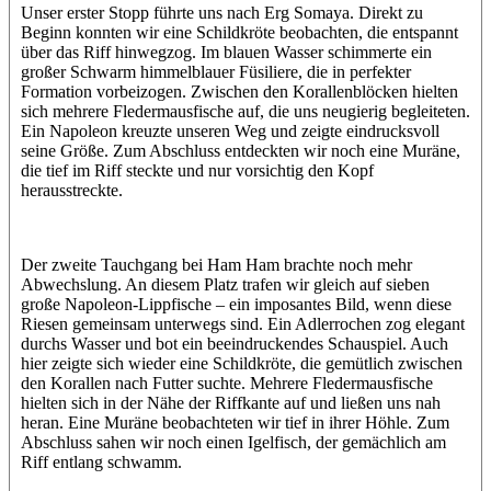
Unser erster Stopp führte uns nach Erg Somaya. Direkt zu
Beginn konnten wir eine Schildkröte beobachten, die entspannt
über das Riff hinwegzog. Im blauen Wasser schimmerte ein
großer Schwarm himmelblauer Füsiliere, die in perfekter
Formation vorbeizogen. Zwischen den Korallenblöcken hielten
sich mehrere Fledermausfische auf, die uns neugierig begleiteten.
Ein Napoleon kreuzte unseren Weg und zeigte eindrucksvoll
seine Größe. Zum Abschluss entdeckten wir noch eine Muräne,
die tief im Riff steckte und nur vorsichtig den Kopf
herausstreckte.
Der zweite Tauchgang bei Ham Ham brachte noch mehr
Abwechslung. An diesem Platz trafen wir gleich auf sieben
große Napoleon-Lippfische – ein imposantes Bild, wenn diese
Riesen gemeinsam unterwegs sind. Ein Adlerrochen zog elegant
durchs Wasser und bot ein beeindruckendes Schauspiel. Auch
hier zeigte sich wieder eine Schildkröte, die gemütlich zwischen
den Korallen nach Futter suchte. Mehrere Fledermausfische
hielten sich in der Nähe der Riffkante auf und ließen uns nah
heran. Eine Muräne beobachteten wir tief in ihrer Höhle. Zum
Abschluss sahen wir noch einen Igelfisch, der gemächlich am
Riff entlang schwamm.