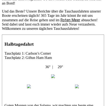
an Bord!
Und das Beste? Unsere Berichte über die Tauchausfahrten unserer
Boote erscheinen täglich! 365 Tage im Jahr könnt ihr mit uns
Roten Meer
zusammen auf die Reise gehen und im
abtauchen!
Seid dabei und lasst euch immer wieder aufs Neue verzaubern.
Willkommen zu unseren täglichen Tauchausfahrten!
Halbtagesfahrt
Tauchplatz 1: Carlson’s Corner
Tauchplatz 2: Giftun Ham Ham
36° |
29°
Abu Salama
Jasmin (JJ)
Sandra
Guten Morgen von der Salama, wir machten uns heute eine