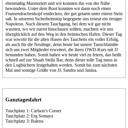
ebenmäßig Marmoriert und wir konnten ihn von der Nähe
bewundern. Unter dem Boot konnten wir dann noch einen
Fransendrachenkopf entdecken, der gut getarnt unter einem Stein
saß. In unserem Sicherheitsstop begegnete uns erneut ein riesiger
Napoleon. Nach diesem Tauchgang, bei dem wir gar nicht
wussten, wo wir zuerst hinschauen sollten, machten wir uns
überglücklich auf den Weg in den heimischen Hafen. Dieser Tag
war sowohl für die alten Hasen des Tauchens ein voller Erfolg,
als auch für die Neulinge, denn heute hat unsere Tauschfamilie
sich um zwei Mitglieder erweitert, die ihren OWD-Kurs mit JJ
bestanden haben. Somit haben wir heute viel zu feiern, das heißt
schnell auf zur Shaab Stella Bar, denn dieser tolle Tag muss in
den Logbüchern festgehalten werden. Somit bis zum nächsten
Mal und sonnige Grüße von JJ, Sandra und Janina.
Ganztagesfahrt
Tauchplatz 1: Carlson’s Corner
Tauchplatz 2: Erg Somaya
Tauchplatz 3: Balena