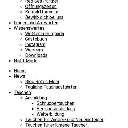
Red Sea Partner
Öffnungszeiten
Kontaktformular
Bewirb dich bei uns
Fragen und Antworten
Wissenswertes
Wetter in Hurghada
Gästebuch
Instagram
Webcam
Downloads
Night Mode
Home
News
Blog Rotes Meer
Tägliche Tauchausfahrten
Tauchen
Ausbildung
Schnuppertauchen
Beginnerausbildung
Weiterbildung
Tauchen für Wieder- und Neueinsteiger
Tauchen für erfahrene Taucher