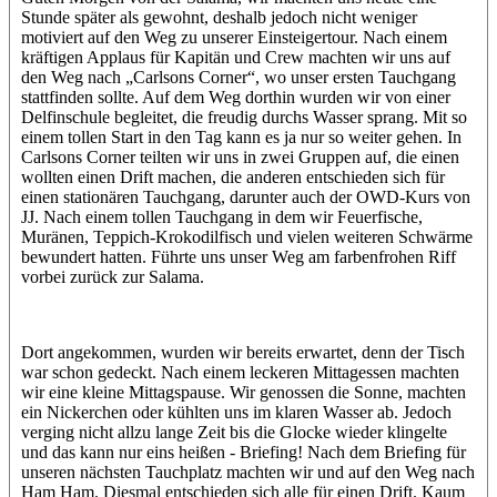
Stunde später als gewohnt, deshalb jedoch nicht weniger
motiviert auf den Weg zu unserer Einsteigertour. Nach einem
kräftigen Applaus für Kapitän und Crew machten wir uns auf
den Weg nach „Carlsons Corner“, wo unser ersten Tauchgang
stattfinden sollte. Auf dem Weg dorthin wurden wir von einer
Delfinschule begleitet, die freudig durchs Wasser sprang. Mit so
einem tollen Start in den Tag kann es ja nur so weiter gehen. In
Carlsons Corner teilten wir uns in zwei Gruppen auf, die einen
wollten einen Drift machen, die anderen entschieden sich für
einen stationären Tauchgang, darunter auch der OWD-Kurs von
JJ. Nach einem tollen Tauchgang in dem wir Feuerfische,
Muränen, Teppich-Krokodilfisch und vielen weiteren Schwärme
bewundert hatten. Führte uns unser Weg am farbenfrohen Riff
vorbei zurück zur Salama.
Dort angekommen, wurden wir bereits erwartet, denn der Tisch
war schon gedeckt. Nach einem leckeren Mittagessen machten
wir eine kleine Mittagspause. Wir genossen die Sonne, machten
ein Nickerchen oder kühlten uns im klaren Wasser ab. Jedoch
verging nicht allzu lange Zeit bis die Glocke wieder klingelte
und das kann nur eins heißen - Briefing! Nach dem Briefing für
unseren nächsten Tauchplatz machten wir und auf den Weg nach
Ham Ham. Diesmal entschieden sich alle für einen Drift. Kaum