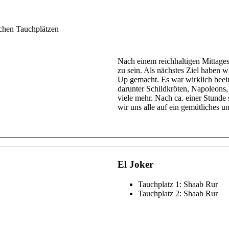
Riesenmuränen, Glasfische, Blaue
zurück waren und die Tanks für den
zubereitetes Mittagsbuffet, das ke
achen Tauchplätzen
Nach einem reichhaltigen Mittages
zu sein. Als nächstes Ziel haben 
Up gemacht. Es war wirklich beein
darunter Schildkröten, Napoleons
viele mehr. Nach ca. einer Stund
wir uns alle auf ein gemütliches u
El Joker
Tauchplatz 1: Shaab Rur
Tauchplatz 2: Shaab Rur