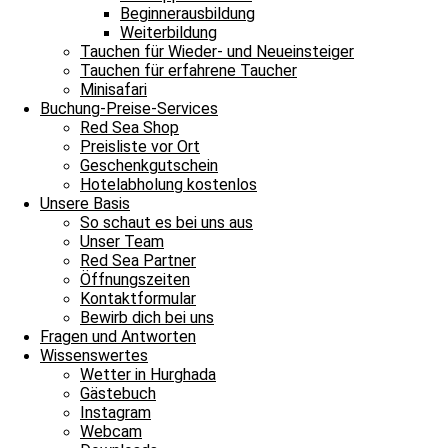
Beginnerausbildung
Weiterbildung
Tauchen für Wieder- und Neueinsteiger
Tauchen für erfahrene Taucher
Minisafari
Buchung-Preise-Services
Red Sea Shop
Preisliste vor Ort
Geschenkgutschein
Hotelabholung kostenlos
Unsere Basis
Maria
So schaut es bei uns aus
Unser Team
Red Sea Partner
Öffnungszeiten
Kontaktformular
Bewirb dich bei uns
Fragen und Antworten
Wissenswertes
Wetter in Hurghada
Gästebuch
Instagram
Webcam