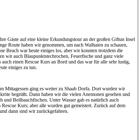
ihre Gäste auf eine kleine Erkundungstour an der großen Giftun Insel
lange Route haben wir genommen, um nach Walhaien zu schauen,
one Beach war heute einiges los, aber wir konnten trotzdem die
n wir auch Blaupunktstechrochen, Feuerfische und ganz viele
 auch einen Rescue Kurs an Bord und das war für alle sehr lustig,
eute einiges zu tun.
em Mittagessen ging es weiter zu Shaab Dorfa. Dort wurden wir
dkröte begrüßt. Dann haben wir die vielen Anemonen gesehen und
ch und Beilbauchfischen. Unter Wasser gab es natürlich auch
 Rescue Kurs; aber alle wurden gut gemeistert. Zurück auf dem
 und dann sind wir zurückgefahren.