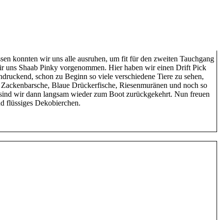
 Drückerfische und Papageifische zu sehen. Nachdem alle wieder
 zweiten Tauchgang getauscht, gab es zuerst ein leckeres, frisch
ine Wünsche offen ließ.
sen konnten wir uns alle ausruhen, um fit für den zweiten Tauchgang
wir uns Shaab Pinky vorgenommen. Hier haben wir einen Drift Pick
druckend, schon zu Beginn so viele verschiedene Tiere zu sehen,
, Zackenbarsche, Blaue Drückerfische, Riesenmuränen und noch so
e sind wir dann langsam wieder zum Boot zurückgekehrt. Nun freuen
nd flüssiges Dekobierchen.