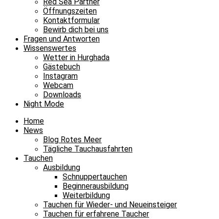
Red Sea Partner
Öffnungszeiten
Kontaktformular
Bewirb dich bei uns
Fragen und Antworten
Wissenswertes
Wetter in Hurghada
Gästebuch
Instagram
Webcam
Downloads
Night Mode
Home
News
Blog Rotes Meer
Tägliche Tauchausfahrten
Tauchen
Ausbildung
Schnuppertauchen
Beginnerausbildung
Weiterbildung
Tauchen für Wieder- und Neueinsteiger
Tauchen für erfahrene Taucher