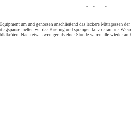
auchten stationär und sahen während des Tauchgangs einige Muränen un
Equipment um und genossen anschließend das leckere Mittagessen der
agspause hielten wir das Briefing und sprangen kurz darauf ins Wasse
dkröten. Nach etwas weniger als einer Stunde waren alle wieder an B