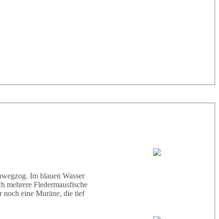
33° |
29°
Tauchboot:
Abu Scharara
hinwegzog. Im blauen Wasser
ich mehrere Fledermausfische
 noch eine Muräne, die tief
Tauchguides: