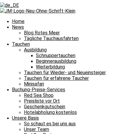
Zurück
Voriger
Flach, bunt und wunderschön
Nächster
Ein heißer Tag lädt zum Tauchen ein
Nächster
Home
News
Blog Rotes Meer
Tägliche Tauchausfahrten
Tauchen
Ausbildung
Schnuppertauchen
Beginnerausbildung
Der Norden war fantastisch schön und damit heißt es Leinen los für 
Weiterbildung
Tauchen für Wieder- und Neueinsteiger
Tauchguides
Unsere
berichten an dieser Stelle jeden Tag von den Si
Tauchen für erfahrene Taucher
dem Meer und unter Wasser erlebt haben. Auch über die wundervollen
Minisafari
Nachttauchgang – ihr könnt es mitverfolgen. Auch Wracktauchgänge 
Buchung-Preise-Services
Red Sea Shop
Und das Beste? Unsere Berichte über die Tauchausfahrten unserer Bo
Preisliste vor Ort
lasst euch immer wieder aufs Neue verzaubern. Willkommen zu unser
Geschenkgutschein
Hotelabholung kostenlos
Unsere Basis
Halbtagesfahrt
So schaut es bei uns aus
Unser Team
Tauchplatz 1: Carlson’s Corner