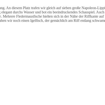
 An diesem Platz trafen wir gleich auf sieben große Napoleon-Lippfi
legant durchs Wasser und bot ein beeindruckendes Schauspiel. Auch h
e. Mehrere Fledermausfische hielten sich in der Nähe der Riffkante auf
ahen wir noch einen Igelfisch, der gemächlich am Riff entlang schwam