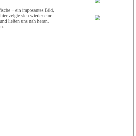
Wael
sche – ein imposantes Bild,
ier zeigte sich wieder eine
 und ließen uns nah heran.
Eric
m.