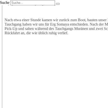
Suche
Equipment an und sprangen mit großer Vorfreude ins Wasser. Wir t
Nach etwa einer Stunde kamen wir zurück zum Boot, bauten unser 
Tauchgang haben wir uns für Erg Somaya entschieden. Nach der Mitt
Pick-Up und sahen während des Tauchgangs Muränen und zwei Schil
Rückfahrt an, die wie üblich ruhig verlief.