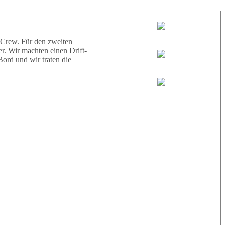
d eine Schildkröte.
Tauchguides:
Jamie
 Crew. Für den zweiten
r. Wir machten einen Drift-
ord und wir traten die
MoMo
Loris