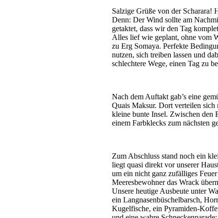
Salzige Grüße von der Scharara! He
Denn: Der Wind sollte am Nachmit
getaktet, dass wir den Tag komple
Alles lief wie geplant, ohne vom 
zu Erg Somaya. Perfekte Bedingun
nutzen, sich treiben lassen und da
schlechtere Wege, einen Tag zu b
Nach dem Auftakt gab’s eine gemü
Quais Maksur. Dort verteilen sich
kleine bunte Insel. Zwischen den
einem Farbklecks zum nächsten g
Zum Abschluss stand noch ein kle
liegt quasi direkt vor unserer Hau
um ein nicht ganz zufälliges Feue
Meeresbewohner das Wrack überno
Unsere heutige Ausbeute unter Wa
ein Langnasenbüschelbarsch, Hornh
Kugelfische, ein Pyramiden-Koffe
und eine wahre Schneckenparade: