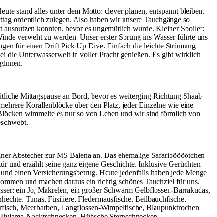
ute stand alles unter dem Motto: clever planen, entspannt bleiben.
tag ordentlich zulegen. Also haben wir unsere Tauchgänge so
tt ausnutzen konnten, bevor es ungemütlich wurde. Kleiner Spoiler:
Winde verweht zu werden. Unser erster Sprung ins Wasser führte uns
gen für einen Drift Pick Up Dive. Einfach die leichte Strömung
bei die Unterwasserwelt in voller Pracht genießen. Es gibt wirklich
eginnen.
tliche Mittagspause an Bord, bevor es weiterging Richtung Shaab
 mehrere Korallenblöcke über den Platz, jeder Einzelne wie eine
 Blöcken wimmelte es nur so von Leben und wir sind förmlich von
eschwebt.
iner Abstecher zur MS Balena an. Das ehemalige Safariböööötchen
stür und erzählt seine ganz eigene Geschichte. Inklusive Gerüchten
r und einen Versicherungsbetrug. Heute jedenfalls haben jede Menge
mmen und machen daraus ein richtig schönes Tauchziel für uns.
sser: ein Jo, Makrelen, ein großer Schwarm Gelbflossen-Barrakudas,
echte, Tunas, Füsiliere, Fledermausfische, Beilbauchfische,
rfisch, Meerbarben, Langflossen-Wimpelfische, Blaupunktrochen
 Pyjama-Nacktschnecken, Hübsche Sternschnecken,