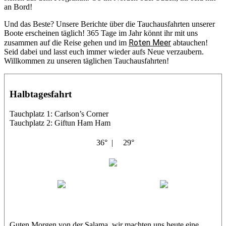
an Bord!
Und das Beste? Unsere Berichte über die Tauchausfahrten unserer
Boote erscheinen täglich! 365 Tage im Jahr könnt ihr mit uns
Roten Meer
zusammen auf die Reise gehen und im
abtauchen!
Seid dabei und lasst euch immer wieder aufs Neue verzaubern.
Willkommen zu unseren täglichen Tauchausfahrten!
Halbtagesfahrt
Tauchplatz 1: Carlson’s Corner
Tauchplatz 2: Giftun Ham Ham
36° |
29°
Abu Salama
Jasmin (JJ)
Sandra
Guten Morgen von der Salama, wir machten uns heute eine