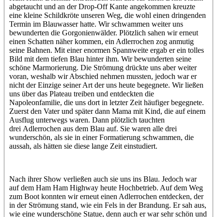
abgetaucht und an der Drop-Off Kante angekommen kreuzte
eine kleine Schildkröte unseren Weg, die wohl einen dringenden
Termin im Blauwasser hatte. Wir schwammen weiter uns
bewunderten die Gorgonienwälder. Plötzlich sahen wir erneut
einen Schatten näher kommen, ein Adlerrochen zog anmutig
seine Bahnen. Mit einer enormen Spannweite ergab er ein tolles
Bild mit dem tiefen Blau hinter ihm. Wir bewunderten seine
schöne Marmorierung. Die Strömung drückte uns aber weiter
voran, weshalb wir Abschied nehmen mussten, jedoch war er
nicht der Einzige seiner Art der uns heute begegnete. Wir ließen
uns über das Plateau treiben und entdeckten die
Napoleonfamilie, die uns dort in letzter Zeit häufiger begegnete.
Zuerst den Vater und später dann Mama mit Kind, die auf einem
Ausflug unterwegs waren. Dann plötzlich tauchten
drei Adlerrochen aus dem Blau auf. Sie waren alle drei
wunderschön, als sie in einer Formatierung schwammen, die
aussah, als hätten sie diese lange Zeit einstudiert.
Nach ihrer Show verließen auch sie uns ins Blau. Jedoch war
auf dem Ham Ham Highway heute Hochbetrieb. Auf dem Weg
zum Boot konnten wir erneut einen Adlerrochen entdecken, der
in der Strömung stand, wie ein Fels in der Brandung. Er sah aus,
wie eine wunderschöne Statue, denn auch er war sehr schön und