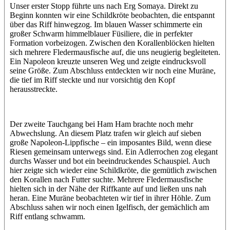
Unser erster Stopp führte uns nach Erg Somaya. Direkt zu
Beginn konnten wir eine Schildkröte beobachten, die entspannt
über das Riff hinwegzog. Im blauen Wasser schimmerte ein
großer Schwarm himmelblauer Füsiliere, die in perfekter
Formation vorbeizogen. Zwischen den Korallenblöcken hielten
sich mehrere Fledermausfische auf, die uns neugierig begleiteten.
Ein Napoleon kreuzte unseren Weg und zeigte eindrucksvoll
seine Größe. Zum Abschluss entdeckten wir noch eine Muräne,
die tief im Riff steckte und nur vorsichtig den Kopf
herausstreckte.
Der zweite Tauchgang bei Ham Ham brachte noch mehr
Abwechslung. An diesem Platz trafen wir gleich auf sieben
große Napoleon-Lippfische – ein imposantes Bild, wenn diese
Riesen gemeinsam unterwegs sind. Ein Adlerrochen zog elegant
durchs Wasser und bot ein beeindruckendes Schauspiel. Auch
hier zeigte sich wieder eine Schildkröte, die gemütlich zwischen
den Korallen nach Futter suchte. Mehrere Fledermausfische
hielten sich in der Nähe der Riffkante auf und ließen uns nah
heran. Eine Muräne beobachteten wir tief in ihrer Höhle. Zum
Abschluss sahen wir noch einen Igelfisch, der gemächlich am
Riff entlang schwamm.