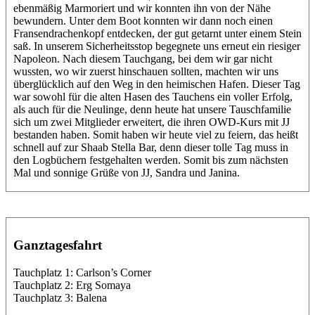
ebenmäßig Marmoriert und wir konnten ihn von der Nähe
bewundern. Unter dem Boot konnten wir dann noch einen
Fransendrachenkopf entdecken, der gut getarnt unter einem Stein
saß. In unserem Sicherheitsstop begegnete uns erneut ein riesiger
Napoleon. Nach diesem Tauchgang, bei dem wir gar nicht
wussten, wo wir zuerst hinschauen sollten, machten wir uns
überglücklich auf den Weg in den heimischen Hafen. Dieser Tag
war sowohl für die alten Hasen des Tauchens ein voller Erfolg,
als auch für die Neulinge, denn heute hat unsere Tauschfamilie
sich um zwei Mitglieder erweitert, die ihren OWD-Kurs mit JJ
bestanden haben. Somit haben wir heute viel zu feiern, das heißt
schnell auf zur Shaab Stella Bar, denn dieser tolle Tag muss in
den Logbüchern festgehalten werden. Somit bis zum nächsten
Mal und sonnige Grüße von JJ, Sandra und Janina.
Ganztagesfahrt
Tauchplatz 1: Carlson’s Corner
Tauchplatz 2: Erg Somaya
Tauchplatz 3: Balena