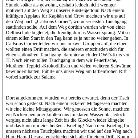
Stunde später als gewohnt, deshalb jedoch nicht weniger
motiviert auf den Weg zu unserer Einsteigertour. Nach einem
kräftigen Applaus für Kapitän und Crew machten wir uns auf
den Weg nach „Carlsons Corner“, wo unser ersten Tauchgang
stattfinden sollte. Auf dem Weg dorthin wurden wir von einer
Delfinschule begleitet, die freudig durchs Wasser sprang. Mit so
einem tollen Start in den Tag kann es ja nur so weiter gehen. In
Carlsons Corner teilten wir uns in zwei Gruppen auf, die einen
wollten einen Drift machen, die anderen entschieden sich für
einen stationären Tauchgang, darunter auch der OWD-Kurs von
JJ. Nach einem tollen Tauchgang in dem wir Feuerfische,
Muränen, Teppich-Krokodilfisch und vielen weiteren Schwärme
bewundert hatten. Führte uns unser Weg am farbenfrohen Riff
vorbei zurück zur Salama.
Dort angekommen, wurden wir bereits erwartet, denn der Tisch
war schon gedeckt. Nach einem leckeren Mittagessen machten
wir eine kleine Mittagspause. Wir genossen die Sonne, machten
ein Nickerchen oder kühlten uns im klaren Wasser ab. Jedoch
verging nicht allzu lange Zeit bis die Glocke wieder klingelte
und das kann nur eins heißen - Briefing! Nach dem Briefing für
unseren nächsten Tauchplatz machten wir und auf den Weg nach
Ham Ham. Diesmal entschieden sich alle für einen Drift. Kaum