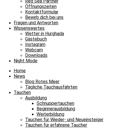
Red Sea Partner
Öffnungszeiten
Kontaktformular
Bewirb dich bei uns
Fragen und Antworten
Wissenswertes
Wetter in Hurghada
Gästebuch
Instagram
Webcam
Downloads
Night Mode
Home
News
Blog Rotes Meer
Tägliche Tauchausfahrten
Tauchen
Ausbildung
Schnuppertauchen
Beginnerausbildung
Weiterbildung
Tauchen für Wieder- und Neueinsteiger
Tauchen für erfahrene Taucher