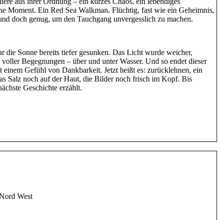
liere aus ihrer Ordnung – ein kurzes Chaos, ein lebendiges
ne Moment. Ein Red Sea Walkman. Flüchtig, fast wie ein Geheimnis,
– und doch genug, um den Tauchgang unvergesslich zu machen.
 die Sonne bereits tiefer gesunken. Das Licht wurde weicher,
 voller Begegnungen – über und unter Wasser. Und so endet dieser
t einem Gefühl von Dankbarkeit. Jetzt heißt es: zurücklehnen, ein
as Salz noch auf der Haut, die Bilder noch frisch im Kopf. Bis
ächste Geschichte erzählt.
Nord West