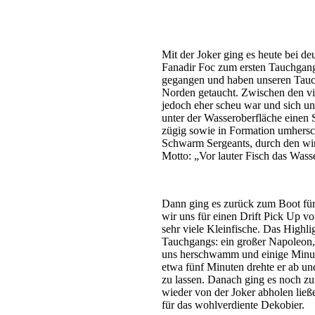
Mit der Joker ging es heute bei d
Fanadir Foc zum ersten Tauchgang.
gegangen und haben unseren Tauch
Norden getaucht. Zwischen den vie
jedoch eher scheu war und sich uns
unter der Wasseroberfläche einen
zügig sowie in Formation umhers
Schwarm Sergeants, durch den wir
Motto: „Vor lauter Fisch das Wass
Dann ging es zurück zum Boot für
wir uns für einen Drift Pick Up v
sehr viele Kleinfische. Das Highlig
Tauchgangs: ein großer Napoleon, 
uns herschwamm und einige Minuten
etwa fünf Minuten drehte er ab und
zu lassen. Danach ging es noch z
wieder von der Joker abholen ließ
für das wohlverdiente Dekobier.