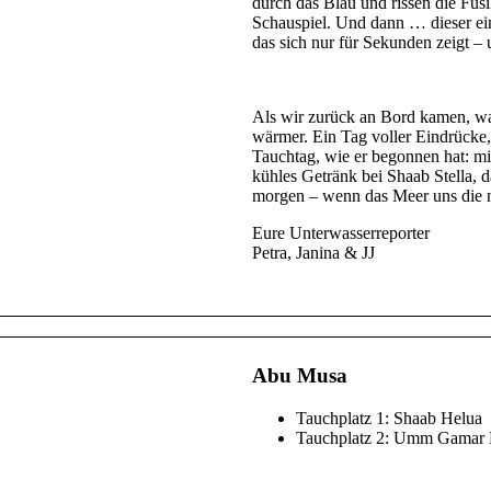
durch das Blau und rissen die Füsi
Schauspiel. Und dann … dieser ei
das sich nur für Sekunden zeigt 
Als wir zurück an Bord kamen, war
wärmer. Ein Tag voller Eindrücke,
Tauchtag, wie er begonnen hat: mi
kühles Getränk bei Shaab Stella, d
morgen – wenn das Meer uns die n
Eure Unterwasserreporter
Petra, Janina & JJ
Abu Musa
Tauchplatz 1: Shaab Helua
Tauchplatz 2: Umm Gamar 