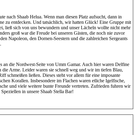
te nach Shaab Helua. Wenn man diesen Platz aufsucht, dann in
ine zu entdecken. Und tatsächlich, wir hatten Glück! Eine Gruppe mit
ei, ließ sich von uns bewundern und unser Lächeln wollte nicht mehr
ders groß war die Freude bei unseren Gästen, die noch nie zuvor
 den Napoleon, den Dornen-Seestern und die zahlreichen Sergeants
.
es an die Nordwest-Seite von Umm Gamar. Auch hier waren Delfine
n die Arme. Leider waren sie schnell weg und wir im tiefen Blau,
iff schmeißen ließen. Dieses steht vor allem für eine imposante
schen Korallen. Insbesondere im Flachen waren etliche Igelfische,
sche und viele weitere bunte Freunde vertreten. Zufrieden fuhren wir
 Speziellen in unsere Shaab Stella Bar!