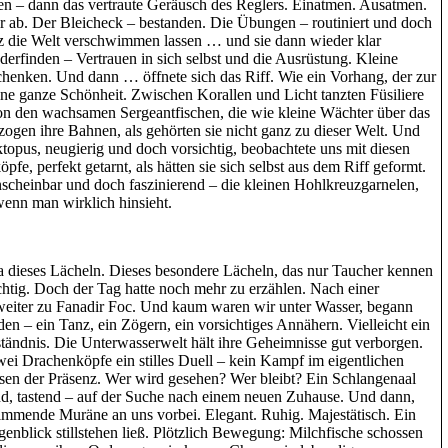
en – dann das vertraute Geräusch des Reglers. Einatmen. Ausatmen.
ab. Der Bleicheck – bestanden. Die Übungen – routiniert und doch
rz die Welt verschwimmen lassen … und sie dann wieder klar
derfinden – Vertrauen in sich selbst und die Ausrüstung. Kleine
schenken. Und dann … öffnete sich das Riff. Wie ein Vorhang, der zur
seine ganze Schönheit. Zwischen Korallen und Licht tanzten Füsiliere
 von den wachsamen Sergeantfischen, die wie kleine Wächter über das
ogen ihre Bahnen, als gehörten sie nicht ganz zu dieser Welt. Und
Oktopus, neugierig und doch vorsichtig, beobachtete uns mit diesen
, perfekt getarnt, als hätten sie sich selbst aus dem Riff geformt.
scheinbar und doch faszinierend – die kleinen Hohlkreuzgarnelen,
wenn man wirklich hinsieht.
a dieses Lächeln. Dieses besondere Lächeln, das nur Taucher kennen
ürchtig. Doch der Tag hatte noch mehr zu erzählen. Nach einer
weiter zu Fanadir Foc. Und kaum waren wir unter Wasser, begann
en – ein Tanz, ein Zögern, ein vorsichtiges Annähern. Vielleicht ein
rständnis. Die Unterwasserwelt hält ihre Geheimnisse gut verborgen.
 zwei Drachenköpfe ein stilles Duell – kein Kampf im eigentlichen
sen der Präsenz. Wer wird gesehen? Wer bleibt? Ein Schlangenaal
d, tastend – auf der Suche nach einem neuen Zuhause. Und dann,
wimmende Muräne an uns vorbei. Elegant. Ruhig. Majestätisch. Ein
enblick stillstehen ließ. Plötzlich Bewegung: Milchfische schossen