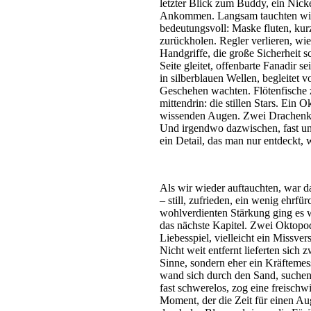
letzter Blick zum Buddy, ein Nick
Ankommen. Langsam tauchten wir 
bedeutungsvoll: Maske fluten, ku
zurückholen. Regler verlieren, wie
Handgriffe, die große Sicherheit 
Seite gleitet, offenbarte Fanadir 
in silberblauen Wellen, begleitet
Geschehen wachten. Flötenfische z
mittendrin: die stillen Stars. Ein 
wissenden Augen. Zwei Drachenköpfe
Und irgendwo dazwischen, fast un
ein Detail, das man nur entdeckt, 
Als wir wieder auftauchten, war d
– still, zufrieden, ein wenig ehrf
wohlverdienten Stärkung ging es 
das nächste Kapitel. Zwei Oktopod
Liebesspiel, vielleicht ein Missve
Nicht weit entfernt lieferten sich
Sinne, sondern eher ein Kräftemes
wand sich durch den Sand, suchen
fast schwerelos, zog eine freisch
Moment, der die Zeit für einen Aug