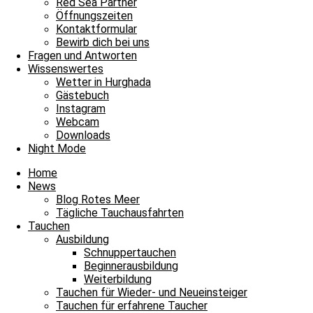
33°C
Red Sea Partner
Klar
Öffnungszeiten
Kontaktformular
8.5 m/s
20%
754
mmHg
Bewirb dich bei uns
Fragen und Antworten
21:00
22:00
23:00
00:00
01:00
02:00
03
Wissenswertes
Wetter in Hurghada
‹
›
Gästebuch
33°C
33°C
32°C
32°C
31°C
31°C
30
Instagram
Webcam
Downloads
Wassertemperatur
Night Mode
Home
News
Blog Rotes Meer
Tägliche Tauchausfahrten
Mo Bakr
Tauchen
Ausbildung
Schnuppertauchen
Beginnerausbildung
Weiterbildung
Tauchen für Wieder- und Neueinsteiger
Tauchen für erfahrene Taucher