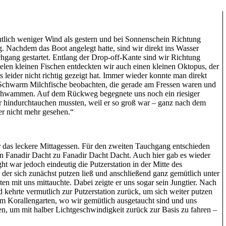
eutlich weniger Wind als gestern und bei Sonnenschein Richtung
 Nachdem das Boot angelegt hatte, sind wir direkt ins Wasser
gang gestartet. Entlang der Drop-off-Kante sind wir Richtung
len kleinen Fischen entdeckten wir auch einen kleinen Oktopus, der
 leider nicht richtig gezeigt hat. Immer wieder konnte man direkt
 Schwarm Milchfische beobachten, die gerade am Fressen waren und
chwammen. Auf dem Rückweg begegnete uns noch ein riesiger
 hindurchtauchen mussten, weil er so groß war – ganz nach dem
er nicht mehr gesehen.“
 das leckere Mittagessen. Für den zweiten Tauchgang entschieden
on Fanadir Dacht zu Fanadir Dacht Dacht. Auch hier gab es wieder
ht war jedoch eindeutig die Putzerstation in der Mitte des
der sich zunächst putzen ließ und anschließend ganz gemütlich unter
 mit uns mittauchte. Dabei zeigte er uns sogar sein Jungtier. Nach
 kehrte vermutlich zur Putzerstation zurück, um sich weiter putzen
um Korallengarten, wo wir gemütlich ausgetaucht sind und uns
en, um mit halber Lichtgeschwindigkeit zurück zur Basis zu fahren –