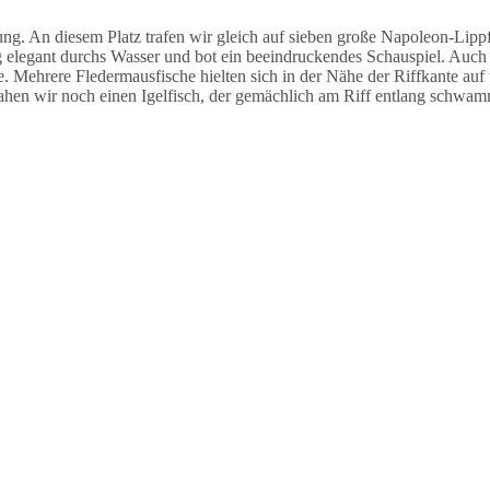
 An diesem Platz trafen wir gleich auf sieben große Napoleon-Lippfi
legant durchs Wasser und bot ein beeindruckendes Schauspiel. Auch h
e. Mehrere Fledermausfische hielten sich in der Nähe der Riffkante auf
ahen wir noch einen Igelfisch, der gemächlich am Riff entlang schwam