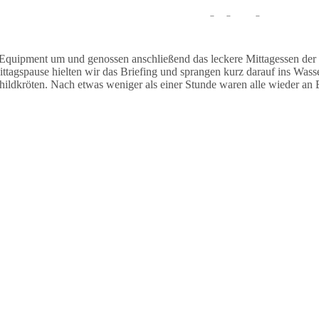
auchten stationär und sahen während des Tauchgangs einige Muränen un
Equipment um und genossen anschließend das leckere Mittagessen der
agspause hielten wir das Briefing und sprangen kurz darauf ins Wasse
dkröten. Nach etwas weniger als einer Stunde waren alle wieder an B