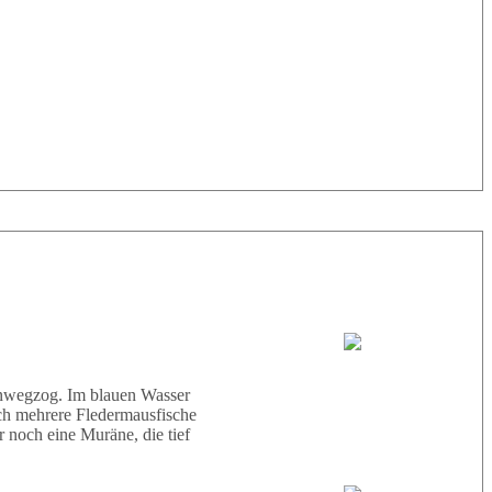
33° |
29°
Tauchboot:
Abu Scharara
hinwegzog. Im blauen Wasser
ich mehrere Fledermausfische
 noch eine Muräne, die tief
Tauchguides: