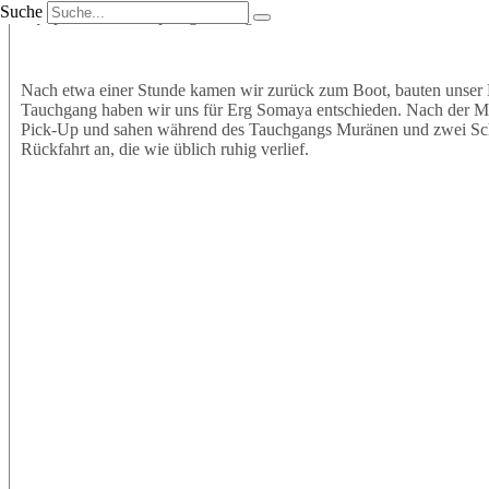
Suche
Equipment an und sprangen mit großer Vorfreude ins Wasser. Wir t
Nach etwa einer Stunde kamen wir zurück zum Boot, bauten unser 
Tauchgang haben wir uns für Erg Somaya entschieden. Nach der Mitt
Pick-Up und sahen während des Tauchgangs Muränen und zwei Schil
Rückfahrt an, die wie üblich ruhig verlief.