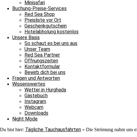
Nach ihrer Show verließen auch sie uns ins Blau. Jedoch war au
Minisafari
Adlerrochen entdecken, der in der Strömung stand, wie ein Fels in
Buchung-Preise-Services
ebenmäßig Marmoriert und wir konnten ihn von der Nähe bewundern
Red Sea Shop
unter einem Stein saß. In unserem Sicherheitsstop begegnete uns er
Preisliste vor Ort
hinschauen sollten, machten wir uns überglücklich auf den Weg in 
Geschenkgutschein
als auch für die Neulinge, denn heute hat unsere Tauschfamilie sic
Hotelabholung kostenlos
viel zu feiern, das heißt schnell auf zur Shaab Stella Bar, denn di
Unsere Basis
Grüße von JJ, Sandra und Janina.
So schaut es bei uns aus
Unser Team
Red Sea Partner
Öffnungszeiten
Kontaktformular
Bewirb dich bei uns
Fragen und Antworten
Wissenswertes
Wetter in Hurghada
Ganztagesfahrt
Gästebuch
Instagram
Tauchplatz 1: Carlson’s Corner
Webcam
Tauchplatz 2: Erg Somaya
Downloads
Tauchplatz 3: Balena
Night Mode
Tägliche Tauchausfahrten
Du bist hier:
»
Die Strömung nahm uns ei
An diesem wunderschönen Sonntagmorgen starteten wir unseren Ta
wir uns nach Carlsons Corner zu fahren. Der Weg dorthin verlief r