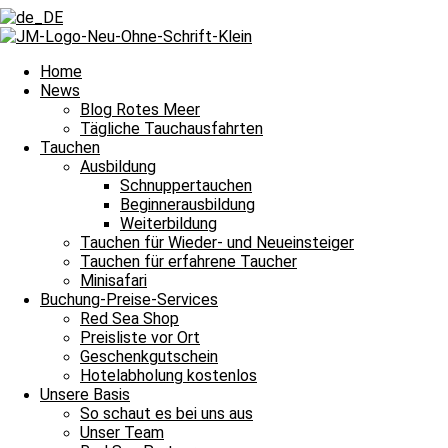
Zurück
Voriger
Herbststimmung im Roten Meer
Nächster
Tauchen inmitten von Schwarmfisch
Nächster
Home
News
Blog Rotes Meer
Tägliche Tauchausfahrten
Tauchen
Ausbildung
Schnuppertauchen
Beginnerausbildung
Die Strömung nahm uns einfach mit und damit heißt es Leinen los fü
Weiterbildung
Tauchen für Wieder- und Neueinsteiger
Tauchguides
Unsere
berichten an dieser Stelle jeden Tag von den Si
Tauchen für erfahrene Taucher
dem Meer und unter Wasser erlebt haben. Auch über die wundervollen
Minisafari
Nachttauchgang – ihr könnt es mitverfolgen. Auch Wracktauchgänge 
Buchung-Preise-Services
Red Sea Shop
Und das Beste? Unsere Berichte über die Tauchausfahrten unserer Bo
Preisliste vor Ort
lasst euch immer wieder aufs Neue verzaubern. Willkommen zu unser
Geschenkgutschein
Hotelabholung kostenlos
Unsere Basis
Halbtagesfahrt
So schaut es bei uns aus
Unser Team
Tauchplatz 1: Carlson’s Corner