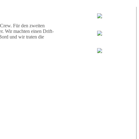
d eine Schildkröte.
Tauchguides:
Jamie
 Crew. Für den zweiten
r. Wir machten einen Drift-
ord und wir traten die
MoMo
Loris