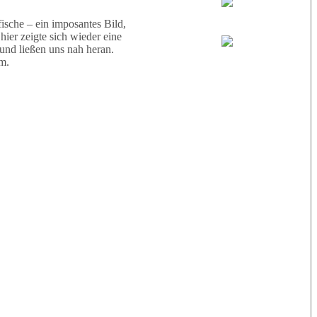
Wael
sche – ein imposantes Bild,
ier zeigte sich wieder eine
 und ließen uns nah heran.
Eric
m.