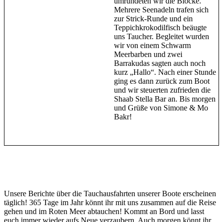
umrundeten wir die Blöcke.
Mehrere Seenadeln trafen sich
zur Strick-Runde und ein
Teppichkrokodilfisch beäugte
uns Taucher. Begleitet wurden
wir von einem Schwarm
Meerbarben und zwei
Barrakudas sagten auch noch
kurz „Hallo“. Nach einer Stunde
ging es dann zurück zum Boot
und wir steuerten zufrieden die
Shaab Stella Bar an. Bis morgen
und Grüße von Simone & Mo
Bakr!
Unsere Berichte über die Tauchausfahrten unserer Boote erscheinen
täglich! 365 Tage im Jahr könnt ihr mit uns zusammen auf die Reise
gehen und im Roten Meer abtauchen! Kommt an Bord und lasst
euch immer wieder aufs Neue verzaubern. Auch morgen könnt ihr