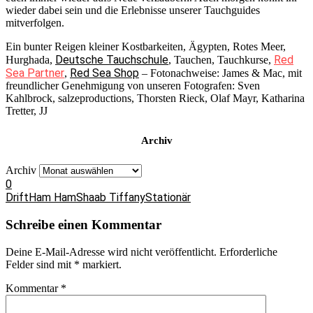
wieder dabei sein und die Erlebnisse unserer Tauchguides
mitverfolgen.
Ein bunter Reigen kleiner Kostbarkeiten, Ägypten, Rotes Meer,
Deutsche Tauchschule
Red
Hurghada,
, Tauchen, Tauchkurse,
Sea Partner
Red Sea Shop
,
– Fotonachweise: James & Mac, mit
freundlicher Genehmigung von unseren Fotografen: Sven
Kahlbrock, salzeproductions, Thorsten Rieck, Olaf Mayr, Katharina
Tretter, JJ
Archiv
Archiv
0
Drift
Ham Ham
Shaab Tiffany
Stationär
Schreibe einen Kommentar
Deine E-Mail-Adresse wird nicht veröffentlicht.
Erforderliche
Felder sind mit
*
markiert.
Kommentar
*