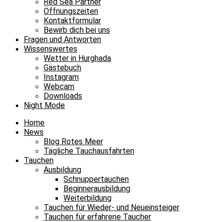
Red Sea Partner
Öffnungszeiten
Kontaktformular
Bewirb dich bei uns
Fragen und Antworten
Wissenswertes
Wetter in Hurghada
Gästebuch
Instagram
Webcam
Downloads
Night Mode
Home
News
Blog Rotes Meer
Tägliche Tauchausfahrten
Tauchen
Ausbildung
Schnuppertauchen
Beginnerausbildung
Weiterbildung
Tauchen für Wieder- und Neueinsteiger
Tauchen für erfahrene Taucher