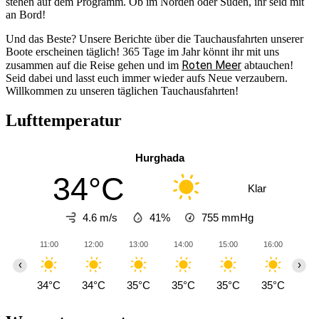
stehen auf dem Programm. Ob im Norden oder Süden, ihr seid mit
an Bord!
Und das Beste? Unsere Berichte über die Tauchausfahrten unserer
Boote erscheinen täglich! 365 Tage im Jahr könnt ihr mit uns
Roten Meer
zusammen auf die Reise gehen und im
abtauchen!
Seid dabei und lasst euch immer wieder aufs Neue verzaubern.
Willkommen zu unseren täglichen Tauchausfahrten!
Lufttemperatur
Hurghada
34°C
Klar
4.6 m/s
41%
755
mmHg
11:00
12:00
13:00
14:00
15:00
16:00
17
‹
›
34°C
34°C
35°C
35°C
35°C
35°C
34