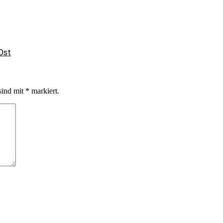
Ost
sind mit
*
markiert.