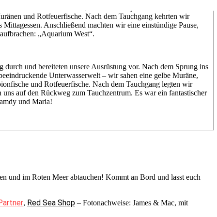
 Meeresbewohner entdecken, darunter Blaupunktrochen,
Muränen und Rotfeuerfische. Nach dem Tauchgang kehrten wir
s Mittagessen. Anschließend machten wir eine einstündige Pause,
 aufbrachen: „Aquarium West“.
ing durch und bereiteten unsere Ausrüstung vor. Nach dem Sprung ins
 beeindruckende Unterwasserwelt – wir sahen eine gelbe Muräne,
ionfische und Rotfeuerfische. Nach dem Tauchgang legten wir
 uns auf den Rückweg zum Tauchzentrum. Es war ein fantastischer
Hamdy und Maria!
gehen und im Roten Meer abtauchen! Kommt an Bord und lasst euch
Partner
Red Sea Shop
,
– Fotonachweise: James & Mac, mit