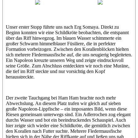
Wael
Eric
Unser erster Stopp führte uns nach Erg Somaya. Direkt zu
Beginn konnten wir eine Schildkröte beobachten, die entspannt
über das Riff hinwegzog. Im blauen Wasser schimmerte ein
großer Schwarm himmelblauer Füsiliere, die in perfekter
Formation vorbeizogen. Zwischen den Korallenblöcken hielten
sich mehrere Fledermausfische auf, die uns neugierig begleiteten.
Ein Napoleon kreuzte unseren Weg und zeigte eindrucksvoll
seine Größe. Zum Abschluss entdeckten wir noch eine Muräne,
die tief im Riff steckte und nur vorsichtig den Kopf
herausstreckte.
Der zweite Tauchgang bei Ham Ham brachte noch mehr
Abwechslung. An diesem Platz trafen wir gleich auf sieben
große Napoleon-Lippfische – ein imposantes Bild, wenn diese
Riesen gemeinsam unterwegs sind. Ein Adlerrochen zog elegant
durchs Wasser und bot ein beeindruckendes Schauspiel. Auch
hier zeigte sich wieder eine Schildkröte, die gemütlich zwischen
den Korallen nach Futter suchte. Mehrere Fledermausfische
hielten sich in der Nähe der Riffkante auf und ließen uns nah