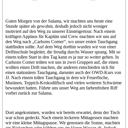
Jasmin (JJ)
Sandra
Guten Morgen von der Salama, wir machten uns heute eine
Stunde später als gewohnt, deshalb jedoch nicht weniger
motiviert auf den Weg zu unserer Einsteigertour. Nach einem
kräftigen Applaus für Kapitän und Crew machten wir uns auf
den Weg nach „Carlsons Corner“, wo unser ersten Tauchgang
stattfinden sollte. Auf dem Weg dorthin wurden wir von einer
Delfinschule begleitet, die freudig durchs Wasser sprang. Mit so
einem tollen Start in den Tag kann es ja nur so weiter gehen. In
Carlsons Corner teilten wir uns in zwei Gruppen auf, die einen
wollten einen Drift machen, die anderen entschieden sich für
einen stationären Tauchgang, darunter auch der OWD-Kurs von
JJ. Nach einem tollen Tauchgang in dem wir Feuerfische,
Muränen, Teppich-Krokodilfisch und vielen weiteren Schwärme
bewundert hatten. Führte uns unser Weg am farbenfrohen Riff
vorbei zurück zur Salama.
Dort angekommen, wurden wir bereits erwartet, denn der Tisch
war schon gedeckt. Nach einem leckeren Mittagessen machten
wir eine kleine Mittagspause. Wir genossen die Sonne, machten
ein Nickerchen oder kühlten uns im klaren Wasser ab. Jedoch