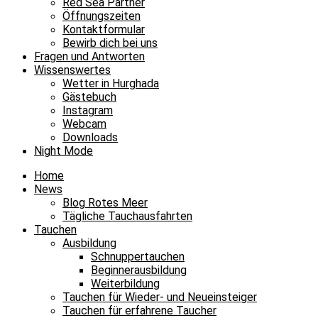
Red Sea Partner
Öffnungszeiten
Kontaktformular
Bewirb dich bei uns
Fragen und Antworten
Wissenswertes
Wetter in Hurghada
Gästebuch
Instagram
Webcam
Downloads
Night Mode
Home
News
Blog Rotes Meer
Tägliche Tauchausfahrten
Tauchen
Ausbildung
Schnuppertauchen
Beginnerausbildung
Weiterbildung
Tauchen für Wieder- und Neueinsteiger
Tauchen für erfahrene Taucher