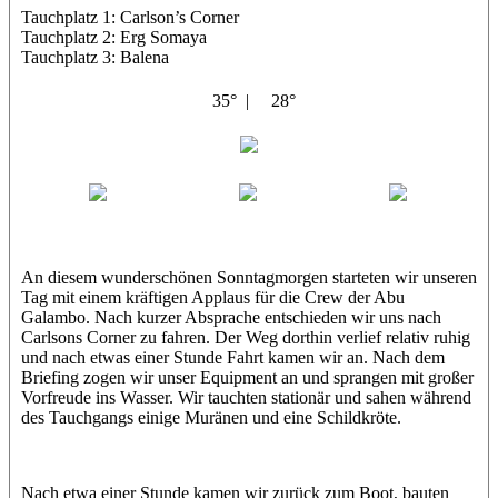
Tauchplatz 1: Carlson’s Corner
Tauchplatz 2: Erg Somaya
Tauchplatz 3: Balena
35° |
28°
Abu Galambo
Jamie
MoMo
Loris
An diesem wunderschönen Sonntagmorgen starteten wir unseren
Tag mit einem kräftigen Applaus für die Crew der Abu
Galambo. Nach kurzer Absprache entschieden wir uns nach
Carlsons Corner zu fahren. Der Weg dorthin verlief relativ ruhig
und nach etwas einer Stunde Fahrt kamen wir an. Nach dem
Briefing zogen wir unser Equipment an und sprangen mit großer
Vorfreude ins Wasser. Wir tauchten stationär und sahen während
des Tauchgangs einige Muränen und eine Schildkröte.
Nach etwa einer Stunde kamen wir zurück zum Boot, bauten