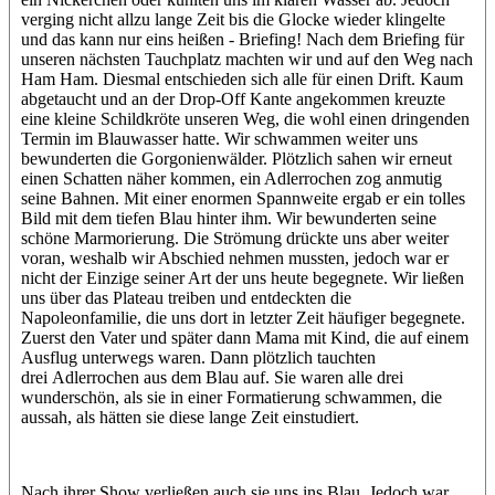
verging nicht allzu lange Zeit bis die Glocke wieder klingelte
und das kann nur eins heißen - Briefing! Nach dem Briefing für
unseren nächsten Tauchplatz machten wir und auf den Weg nach
Ham Ham. Diesmal entschieden sich alle für einen Drift. Kaum
abgetaucht und an der Drop-Off Kante angekommen kreuzte
eine kleine Schildkröte unseren Weg, die wohl einen dringenden
Termin im Blauwasser hatte. Wir schwammen weiter uns
bewunderten die Gorgonienwälder. Plötzlich sahen wir erneut
einen Schatten näher kommen, ein Adlerrochen zog anmutig
seine Bahnen. Mit einer enormen Spannweite ergab er ein tolles
Bild mit dem tiefen Blau hinter ihm. Wir bewunderten seine
schöne Marmorierung. Die Strömung drückte uns aber weiter
voran, weshalb wir Abschied nehmen mussten, jedoch war er
nicht der Einzige seiner Art der uns heute begegnete. Wir ließen
uns über das Plateau treiben und entdeckten die
Napoleonfamilie, die uns dort in letzter Zeit häufiger begegnete.
Zuerst den Vater und später dann Mama mit Kind, die auf einem
Ausflug unterwegs waren. Dann plötzlich tauchten
drei Adlerrochen aus dem Blau auf. Sie waren alle drei
wunderschön, als sie in einer Formatierung schwammen, die
aussah, als hätten sie diese lange Zeit einstudiert.
Nach ihrer Show verließen auch sie uns ins Blau. Jedoch war