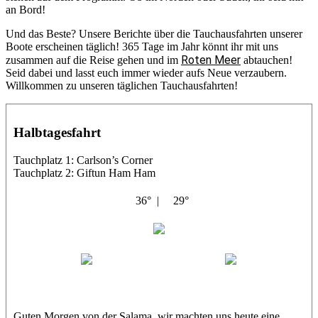
an Bord!
Und das Beste? Unsere Berichte über die Tauchausfahrten unserer
Boote erscheinen täglich! 365 Tage im Jahr könnt ihr mit uns
Roten Meer
zusammen auf die Reise gehen und im
abtauchen!
Seid dabei und lasst euch immer wieder aufs Neue verzaubern.
Willkommen zu unseren täglichen Tauchausfahrten!
Halbtagesfahrt
Tauchplatz 1: Carlson’s Corner
Tauchplatz 2: Giftun Ham Ham
36° |
29°
Abu Salama
Jasmin (JJ)
Sandra
Guten Morgen von der Salama, wir machten uns heute eine