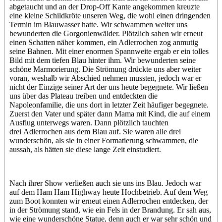
abgetaucht und an der Drop-Off Kante angekommen kreuzte
eine kleine Schildkröte unseren Weg, die wohl einen dringenden
Termin im Blauwasser hatte. Wir schwammen weiter uns
bewunderten die Gorgonienwälder. Plötzlich sahen wir erneut
einen Schatten näher kommen, ein Adlerrochen zog anmutig
seine Bahnen. Mit einer enormen Spannweite ergab er ein tolles
Bild mit dem tiefen Blau hinter ihm. Wir bewunderten seine
schöne Marmorierung. Die Strömung drückte uns aber weiter
voran, weshalb wir Abschied nehmen mussten, jedoch war er
nicht der Einzige seiner Art der uns heute begegnete. Wir ließen
uns über das Plateau treiben und entdeckten die
Napoleonfamilie, die uns dort in letzter Zeit häufiger begegnete.
Zuerst den Vater und später dann Mama mit Kind, die auf einem
Ausflug unterwegs waren. Dann plötzlich tauchten
drei Adlerrochen aus dem Blau auf. Sie waren alle drei
wunderschön, als sie in einer Formatierung schwammen, die
aussah, als hätten sie diese lange Zeit einstudiert.
Nach ihrer Show verließen auch sie uns ins Blau. Jedoch war
auf dem Ham Ham Highway heute Hochbetrieb. Auf dem Weg
zum Boot konnten wir erneut einen Adlerrochen entdecken, der
in der Strömung stand, wie ein Fels in der Brandung. Er sah aus,
wie eine wunderschöne Statue, denn auch er war sehr schön und