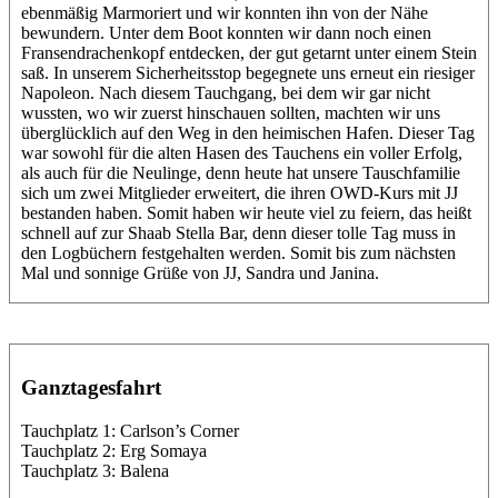
ebenmäßig Marmoriert und wir konnten ihn von der Nähe
bewundern. Unter dem Boot konnten wir dann noch einen
Fransendrachenkopf entdecken, der gut getarnt unter einem Stein
saß. In unserem Sicherheitsstop begegnete uns erneut ein riesiger
Napoleon. Nach diesem Tauchgang, bei dem wir gar nicht
wussten, wo wir zuerst hinschauen sollten, machten wir uns
überglücklich auf den Weg in den heimischen Hafen. Dieser Tag
war sowohl für die alten Hasen des Tauchens ein voller Erfolg,
als auch für die Neulinge, denn heute hat unsere Tauschfamilie
sich um zwei Mitglieder erweitert, die ihren OWD-Kurs mit JJ
bestanden haben. Somit haben wir heute viel zu feiern, das heißt
schnell auf zur Shaab Stella Bar, denn dieser tolle Tag muss in
den Logbüchern festgehalten werden. Somit bis zum nächsten
Mal und sonnige Grüße von JJ, Sandra und Janina.
Ganztagesfahrt
Tauchplatz 1: Carlson’s Corner
Tauchplatz 2: Erg Somaya
Tauchplatz 3: Balena