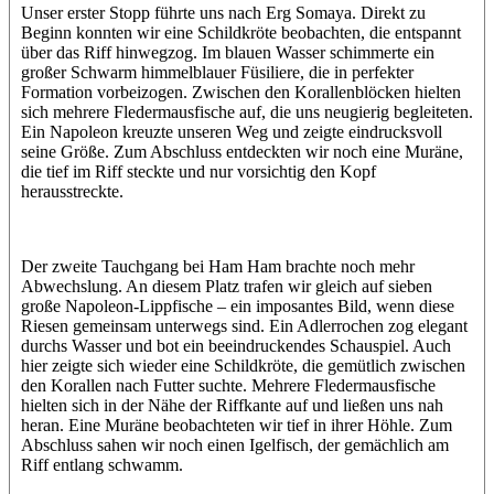
Unser erster Stopp führte uns nach Erg Somaya. Direkt zu
Beginn konnten wir eine Schildkröte beobachten, die entspannt
über das Riff hinwegzog. Im blauen Wasser schimmerte ein
großer Schwarm himmelblauer Füsiliere, die in perfekter
Formation vorbeizogen. Zwischen den Korallenblöcken hielten
sich mehrere Fledermausfische auf, die uns neugierig begleiteten.
Ein Napoleon kreuzte unseren Weg und zeigte eindrucksvoll
seine Größe. Zum Abschluss entdeckten wir noch eine Muräne,
die tief im Riff steckte und nur vorsichtig den Kopf
herausstreckte.
Der zweite Tauchgang bei Ham Ham brachte noch mehr
Abwechslung. An diesem Platz trafen wir gleich auf sieben
große Napoleon-Lippfische – ein imposantes Bild, wenn diese
Riesen gemeinsam unterwegs sind. Ein Adlerrochen zog elegant
durchs Wasser und bot ein beeindruckendes Schauspiel. Auch
hier zeigte sich wieder eine Schildkröte, die gemütlich zwischen
den Korallen nach Futter suchte. Mehrere Fledermausfische
hielten sich in der Nähe der Riffkante auf und ließen uns nah
heran. Eine Muräne beobachteten wir tief in ihrer Höhle. Zum
Abschluss sahen wir noch einen Igelfisch, der gemächlich am
Riff entlang schwamm.