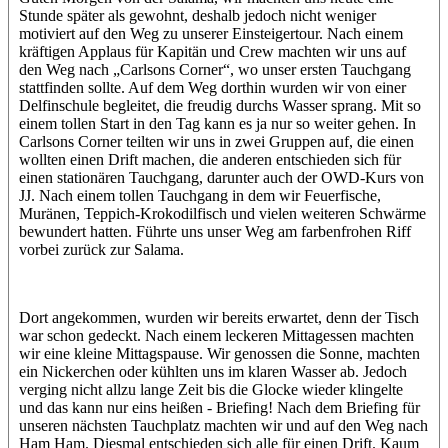
Stunde später als gewohnt, deshalb jedoch nicht weniger
motiviert auf den Weg zu unserer Einsteigertour. Nach einem
kräftigen Applaus für Kapitän und Crew machten wir uns auf
den Weg nach „Carlsons Corner“, wo unser ersten Tauchgang
stattfinden sollte. Auf dem Weg dorthin wurden wir von einer
Delfinschule begleitet, die freudig durchs Wasser sprang. Mit so
einem tollen Start in den Tag kann es ja nur so weiter gehen. In
Carlsons Corner teilten wir uns in zwei Gruppen auf, die einen
wollten einen Drift machen, die anderen entschieden sich für
einen stationären Tauchgang, darunter auch der OWD-Kurs von
JJ. Nach einem tollen Tauchgang in dem wir Feuerfische,
Muränen, Teppich-Krokodilfisch und vielen weiteren Schwärme
bewundert hatten. Führte uns unser Weg am farbenfrohen Riff
vorbei zurück zur Salama.
Dort angekommen, wurden wir bereits erwartet, denn der Tisch
war schon gedeckt. Nach einem leckeren Mittagessen machten
wir eine kleine Mittagspause. Wir genossen die Sonne, machten
ein Nickerchen oder kühlten uns im klaren Wasser ab. Jedoch
verging nicht allzu lange Zeit bis die Glocke wieder klingelte
und das kann nur eins heißen - Briefing! Nach dem Briefing für
unseren nächsten Tauchplatz machten wir und auf den Weg nach
Ham Ham. Diesmal entschieden sich alle für einen Drift. Kaum