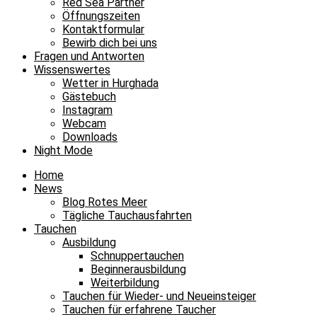
Red Sea Partner
Öffnungszeiten
Kontaktformular
Bewirb dich bei uns
Fragen und Antworten
Wissenswertes
Wetter in Hurghada
Gästebuch
Instagram
Webcam
Downloads
Night Mode
Home
News
Blog Rotes Meer
Tägliche Tauchausfahrten
Tauchen
Ausbildung
Schnuppertauchen
Beginnerausbildung
Weiterbildung
Tauchen für Wieder- und Neueinsteiger
Tauchen für erfahrene Taucher