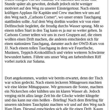
Stunde später als gewohnt, deshalb jedoch nicht weniger
motiviert auf den Weg zu unserer Einsteigertour. Nach einem
kräftigen Applaus für Kapitän und Crew machten wir uns auf
den Weg nach „Carlsons Corner“, wo unser ersten Tauchgang
stattfinden sollte. Auf dem Weg dorthin wurden wir von einer
Delfinschule begleitet, die freudig durchs Wasser sprang. Mit so
einem tollen Start in den Tag kann es ja nur so weiter gehen. In
Carlsons Corner teilten wir uns in zwei Gruppen auf, die einen
wollten einen Drift machen, die anderen entschieden sich für
einen stationären Tauchgang, darunter auch der OWD-Kurs von
JJ. Nach einem tollen Tauchgang in dem wir Feuerfische,
Muränen, Teppich-Krokodilfisch und vielen weiteren Schwärme
bewundert hatten. Führte uns unser Weg am farbenfrohen Riff
vorbei zurück zur Salama.
Dort angekommen, wurden wir bereits erwartet, denn der Tisch
war schon gedeckt. Nach einem leckeren Mittagessen machten
wir eine kleine Mittagspause. Wir genossen die Sonne, machten
ein Nickerchen oder kühlten uns im klaren Wasser ab. Jedoch
verging nicht allzu lange Zeit bis die Glocke wieder klingelte
und das kann nur eins heißen - Briefing! Nach dem Briefing für
unseren nächsten Tauchplatz machten wir und auf den Weg nach
Ham Ham. Diesmal entschieden sich alle für einen Drift. Kaum