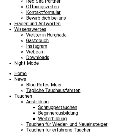
Red Sea Partner
Öffnungszeiten
Kontaktformular
Bewirb dich bei uns
Fragen und Antworten
Wissenswertes
Wetter in Hurghada
Gästebuch
Instagram
Webcam
Downloads
Night Mode
Home
News
Blog Rotes Meer
Tägliche Tauchausfahrten
Tauchen
Ausbildung
Schnuppertauchen
Beginnerausbildung
Weiterbildung
Tauchen für Wieder- und Neueinsteiger
Tauchen für erfahrene Taucher