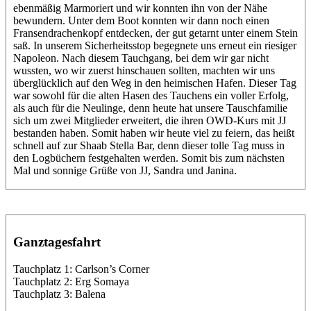
ebenmäßig Marmoriert und wir konnten ihn von der Nähe
bewundern. Unter dem Boot konnten wir dann noch einen
Fransendrachenkopf entdecken, der gut getarnt unter einem Stein
saß. In unserem Sicherheitsstop begegnete uns erneut ein riesiger
Napoleon. Nach diesem Tauchgang, bei dem wir gar nicht
wussten, wo wir zuerst hinschauen sollten, machten wir uns
überglücklich auf den Weg in den heimischen Hafen. Dieser Tag
war sowohl für die alten Hasen des Tauchens ein voller Erfolg,
als auch für die Neulinge, denn heute hat unsere Tauschfamilie
sich um zwei Mitglieder erweitert, die ihren OWD-Kurs mit JJ
bestanden haben. Somit haben wir heute viel zu feiern, das heißt
schnell auf zur Shaab Stella Bar, denn dieser tolle Tag muss in
den Logbüchern festgehalten werden. Somit bis zum nächsten
Mal und sonnige Grüße von JJ, Sandra und Janina.
Ganztagesfahrt
Tauchplatz 1: Carlson’s Corner
Tauchplatz 2: Erg Somaya
Tauchplatz 3: Balena