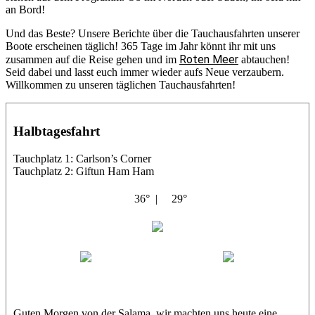
an Bord!
Und das Beste? Unsere Berichte über die Tauchausfahrten unserer
Boote erscheinen täglich! 365 Tage im Jahr könnt ihr mit uns
Roten Meer
zusammen auf die Reise gehen und im
abtauchen!
Seid dabei und lasst euch immer wieder aufs Neue verzaubern.
Willkommen zu unseren täglichen Tauchausfahrten!
Halbtagesfahrt
Tauchplatz 1: Carlson’s Corner
Tauchplatz 2: Giftun Ham Ham
36° |
29°
Abu Salama
Jasmin (JJ)
Sandra
Guten Morgen von der Salama, wir machten uns heute eine