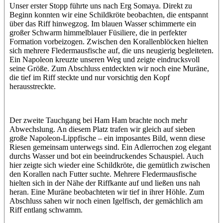
Unser erster Stopp führte uns nach Erg Somaya. Direkt zu
Beginn konnten wir eine Schildkröte beobachten, die entspannt
über das Riff hinwegzog. Im blauen Wasser schimmerte ein
großer Schwarm himmelblauer Füsiliere, die in perfekter
Formation vorbeizogen. Zwischen den Korallenblöcken hielten
sich mehrere Fledermausfische auf, die uns neugierig begleiteten.
Ein Napoleon kreuzte unseren Weg und zeigte eindrucksvoll
seine Größe. Zum Abschluss entdeckten wir noch eine Muräne,
die tief im Riff steckte und nur vorsichtig den Kopf
herausstreckte.
Der zweite Tauchgang bei Ham Ham brachte noch mehr
Abwechslung. An diesem Platz trafen wir gleich auf sieben
große Napoleon-Lippfische – ein imposantes Bild, wenn diese
Riesen gemeinsam unterwegs sind. Ein Adlerrochen zog elegant
durchs Wasser und bot ein beeindruckendes Schauspiel. Auch
hier zeigte sich wieder eine Schildkröte, die gemütlich zwischen
den Korallen nach Futter suchte. Mehrere Fledermausfische
hielten sich in der Nähe der Riffkante auf und ließen uns nah
heran. Eine Muräne beobachteten wir tief in ihrer Höhle. Zum
Abschluss sahen wir noch einen Igelfisch, der gemächlich am
Riff entlang schwamm.