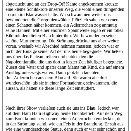
abgetaucht und an der Drop-Off Kante angekommen kreuzte
eine kleine Schildkröte unseren Weg, die wohl einen dringenden
Termin im Blauwasser hatte. Wir schwammen weiter uns
bewunderten die Gorgonienwälder. Plötzlich sahen wir erneut
einen Schatten näher kommen, ein Adlerrochen zog anmutig
seine Bahnen. Mit einer enormen Spannweite ergab er ein tolles
Bild mit dem tiefen Blau hinter ihm. Wir bewunderten seine
schöne Marmorierung. Die Strömung drückte uns aber weiter
voran, weshalb wir Abschied nehmen mussten, jedoch war er
nicht der Einzige seiner Art der uns heute begegnete. Wir ließen
uns über das Plateau treiben und entdeckten die
Napoleonfamilie, die uns dort in letzter Zeit häufiger begegnete.
Zuerst den Vater und später dann Mama mit Kind, die auf einem
Ausflug unterwegs waren. Dann plötzlich tauchten
drei Adlerrochen aus dem Blau auf. Sie waren alle drei
wunderschön, als sie in einer Formatierung schwammen, die
aussah, als hätten sie diese lange Zeit einstudiert.
Nach ihrer Show verließen auch sie uns ins Blau. Jedoch war
auf dem Ham Ham Highway heute Hochbetrieb. Auf dem Weg
zum Boot konnten wir erneut einen Adlerrochen entdecken, der
in der Strömung stand, wie ein Fels in der Brandung. Er sah aus,
wie eine wunderschöne Statue, denn auch er war sehr schön und