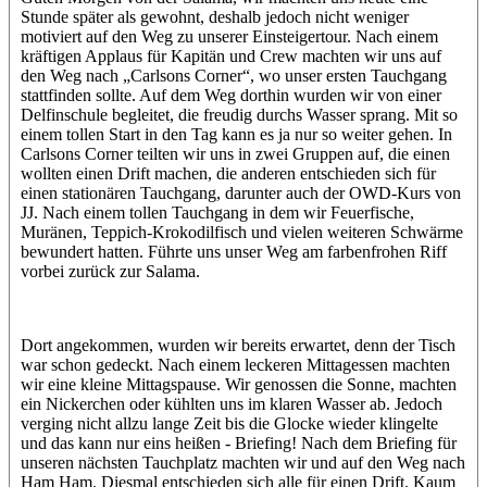
Stunde später als gewohnt, deshalb jedoch nicht weniger
motiviert auf den Weg zu unserer Einsteigertour. Nach einem
kräftigen Applaus für Kapitän und Crew machten wir uns auf
den Weg nach „Carlsons Corner“, wo unser ersten Tauchgang
stattfinden sollte. Auf dem Weg dorthin wurden wir von einer
Delfinschule begleitet, die freudig durchs Wasser sprang. Mit so
einem tollen Start in den Tag kann es ja nur so weiter gehen. In
Carlsons Corner teilten wir uns in zwei Gruppen auf, die einen
wollten einen Drift machen, die anderen entschieden sich für
einen stationären Tauchgang, darunter auch der OWD-Kurs von
JJ. Nach einem tollen Tauchgang in dem wir Feuerfische,
Muränen, Teppich-Krokodilfisch und vielen weiteren Schwärme
bewundert hatten. Führte uns unser Weg am farbenfrohen Riff
vorbei zurück zur Salama.
Dort angekommen, wurden wir bereits erwartet, denn der Tisch
war schon gedeckt. Nach einem leckeren Mittagessen machten
wir eine kleine Mittagspause. Wir genossen die Sonne, machten
ein Nickerchen oder kühlten uns im klaren Wasser ab. Jedoch
verging nicht allzu lange Zeit bis die Glocke wieder klingelte
und das kann nur eins heißen - Briefing! Nach dem Briefing für
unseren nächsten Tauchplatz machten wir und auf den Weg nach
Ham Ham. Diesmal entschieden sich alle für einen Drift. Kaum