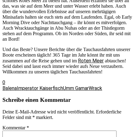
schönes Rotes Meer zu bieten hat. Außerdem erzählen sie über all
das, was sie auf dem Meer und unter Wasser erlebt haben. Auch
über die wundervollen Erlebnisse auf unseren mehrtägigen
Minisafaris halten sie euch stets auf dem Laufenden. Egal, ob Early
Morning Dive oder Nachttauchgang – ihr könnt es mitverfolgen.
Auch Wracktauchgänge in Abu Nuhas oder an der Thistlegorm
stehen auf dem Programm. Ob im Norden oder Süden, ihr seid mit
an Bord!
Und das Beste? Unsere Berichte über die Tauchausfahrten unserer
Boote erscheinen täglich! 365 Tage im Jahr könnt ihr mit uns
Roten Meer
zusammen auf die Reise gehen und im
abtauchen!
Seid dabei und lasst euch immer wieder aufs Neue verzaubern.
Willkommen zu unseren täglichen Tauchausfahrten!
0
Balena
Imperator Kaiserfisch
Umm Gamar
Wrack
Schreibe einen Kommentar
Deine E-Mail-Adresse wird nicht veröffentlicht.
Erforderliche
Felder sind mit
*
markiert.
Kommentar
*