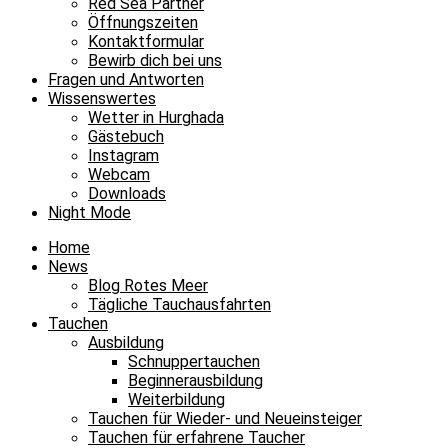
Red Sea Partner
Öffnungszeiten
Kontaktformular
Bewirb dich bei uns
Fragen und Antworten
Wissenswertes
Wetter in Hurghada
Gästebuch
Instagram
Webcam
Downloads
Night Mode
Home
News
Blog Rotes Meer
Tägliche Tauchausfahrten
Tauchen
Ausbildung
Schnuppertauchen
Beginnerausbildung
Weiterbildung
Tauchen für Wieder- und Neueinsteiger
Tauchen für erfahrene Taucher