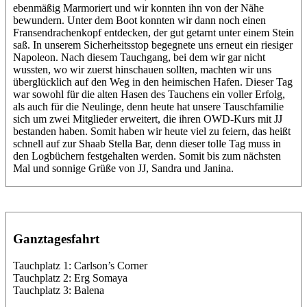
ebenmäßig Marmoriert und wir konnten ihn von der Nähe
bewundern. Unter dem Boot konnten wir dann noch einen
Fransendrachenkopf entdecken, der gut getarnt unter einem Stein
saß. In unserem Sicherheitsstop begegnete uns erneut ein riesiger
Napoleon. Nach diesem Tauchgang, bei dem wir gar nicht
wussten, wo wir zuerst hinschauen sollten, machten wir uns
überglücklich auf den Weg in den heimischen Hafen. Dieser Tag
war sowohl für die alten Hasen des Tauchens ein voller Erfolg,
als auch für die Neulinge, denn heute hat unsere Tauschfamilie
sich um zwei Mitglieder erweitert, die ihren OWD-Kurs mit JJ
bestanden haben. Somit haben wir heute viel zu feiern, das heißt
schnell auf zur Shaab Stella Bar, denn dieser tolle Tag muss in
den Logbüchern festgehalten werden. Somit bis zum nächsten
Mal und sonnige Grüße von JJ, Sandra und Janina.
Ganztagesfahrt
Tauchplatz 1: Carlson’s Corner
Tauchplatz 2: Erg Somaya
Tauchplatz 3: Balena