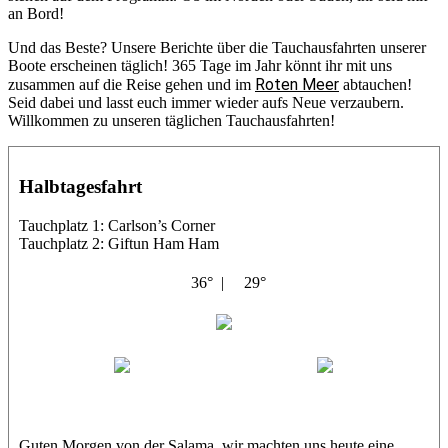
an Bord!
Und das Beste? Unsere Berichte über die Tauchausfahrten unserer
Boote erscheinen täglich! 365 Tage im Jahr könnt ihr mit uns
Roten Meer
zusammen auf die Reise gehen und im
abtauchen!
Seid dabei und lasst euch immer wieder aufs Neue verzaubern.
Willkommen zu unseren täglichen Tauchausfahrten!
Halbtagesfahrt
Tauchplatz 1: Carlson’s Corner
Tauchplatz 2: Giftun Ham Ham
36° |
29°
Abu Salama
Jasmin (JJ)
Sandra
Guten Morgen von der Salama, wir machten uns heute eine