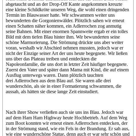
abgetaucht und an der Drop-Off Kante angekommen kreuzte
eine kleine Schildkröte unseren Weg, die wohl einen dringenden
Termin im Blauwasser hatte. Wir schwammen weiter uns
bewunderten die Gorgonienwälder. Plötzlich sahen wir erneut
einen Schatten näher kommen, ein Adlerrochen zog anmutig
seine Bahnen. Mit einer enormen Spannweite ergab er ein tolles
Bild mit dem tiefen Blau hinter ihm. Wir bewunderten seine
schöne Marmorierung. Die Strömung drückte uns aber weiter
voran, weshalb wir Abschied nehmen mussten, jedoch war er
nicht der Einzige seiner Art der uns heute begegnete. Wir ließen
uns über das Plateau treiben und entdeckten die
Napoleonfamilie, die uns dort in letzter Zeit häufiger begegnete.
Zuerst den Vater und später dann Mama mit Kind, die auf einem
Ausflug unterwegs waren. Dann plötzlich tauchten
drei Adlerrochen aus dem Blau auf. Sie waren alle drei
wunderschön, als sie in einer Formatierung schwammen, die
aussah, als hätten sie diese lange Zeit einstudiert.
Nach ihrer Show verließen auch sie uns ins Blau. Jedoch war
auf dem Ham Ham Highway heute Hochbetrieb. Auf dem Weg
zum Boot konnten wir erneut einen Adlerrochen entdecken, der
in der Strömung stand, wie ein Fels in der Brandung. Er sah aus,
wie eine wunderschöne Statue, denn auch er war sehr schön und