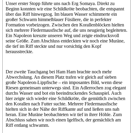
Unser erster Stopp führte uns nach Erg Somaya. Direkt zu
Beginn konnten wir eine Schildkröte beobachten, die entspannt
über das Riff hinwegzog. Im blauen Wasser schimmerte ein
großer Schwarm himmelblauer Füsiliere, die in perfekter
Formation vorbeizogen. Zwischen den Korallenblöcken hielten
sich mehrere Fledermausfische auf, die uns neugierig begleiteten.
Ein Napoleon kreuzte unseren Weg und zeigte eindrucksvoll
seine Größe. Zum Abschluss entdeckten wir noch eine Muräne,
die tief im Riff steckte und nur vorsichtig den Kopf
herausstreckte.
Der zweite Tauchgang bei Ham Ham brachte noch mehr
Abwechslung. An diesem Platz trafen wir gleich auf sieben
große Napoleon-Lippfische – ein imposantes Bild, wenn diese
Riesen gemeinsam unterwegs sind. Ein Adlerrochen zog elegant
durchs Wasser und bot ein beeindruckendes Schauspiel. Auch
hier zeigte sich wieder eine Schildkröte, die gemütlich zwischen
den Korallen nach Futter suchte. Mehrere Fledermausfische
hielten sich in der Nähe der Riffkante auf und ließen uns nah
heran. Eine Muräne beobachteten wir tief in ihrer Höhle. Zum
Abschluss sahen wir noch einen Igelfisch, der gemächlich am
Riff entlang schwamm.