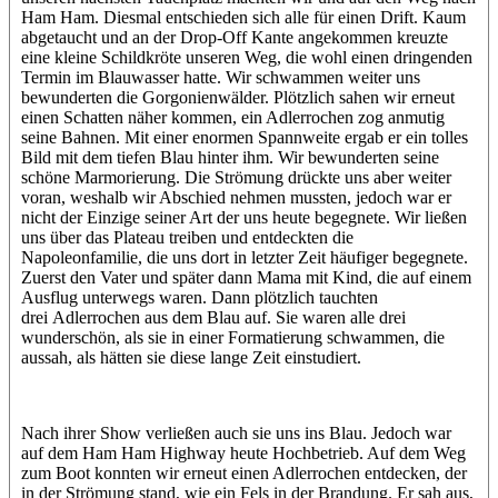
Ham Ham. Diesmal entschieden sich alle für einen Drift. Kaum
abgetaucht und an der Drop-Off Kante angekommen kreuzte
eine kleine Schildkröte unseren Weg, die wohl einen dringenden
Termin im Blauwasser hatte. Wir schwammen weiter uns
bewunderten die Gorgonienwälder. Plötzlich sahen wir erneut
einen Schatten näher kommen, ein Adlerrochen zog anmutig
seine Bahnen. Mit einer enormen Spannweite ergab er ein tolles
Bild mit dem tiefen Blau hinter ihm. Wir bewunderten seine
schöne Marmorierung. Die Strömung drückte uns aber weiter
voran, weshalb wir Abschied nehmen mussten, jedoch war er
nicht der Einzige seiner Art der uns heute begegnete. Wir ließen
uns über das Plateau treiben und entdeckten die
Napoleonfamilie, die uns dort in letzter Zeit häufiger begegnete.
Zuerst den Vater und später dann Mama mit Kind, die auf einem
Ausflug unterwegs waren. Dann plötzlich tauchten
drei Adlerrochen aus dem Blau auf. Sie waren alle drei
wunderschön, als sie in einer Formatierung schwammen, die
aussah, als hätten sie diese lange Zeit einstudiert.
Nach ihrer Show verließen auch sie uns ins Blau. Jedoch war
auf dem Ham Ham Highway heute Hochbetrieb. Auf dem Weg
zum Boot konnten wir erneut einen Adlerrochen entdecken, der
in der Strömung stand, wie ein Fels in der Brandung. Er sah aus,