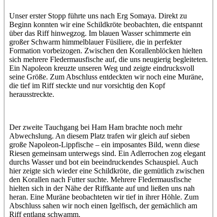
Unser erster Stopp führte uns nach Erg Somaya. Direkt zu
Beginn konnten wir eine Schildkröte beobachten, die entspannt
über das Riff hinwegzog. Im blauen Wasser schimmerte ein
großer Schwarm himmelblauer Füsiliere, die in perfekter
Formation vorbeizogen. Zwischen den Korallenblöcken hielten
sich mehrere Fledermausfische auf, die uns neugierig begleiteten.
Ein Napoleon kreuzte unseren Weg und zeigte eindrucksvoll
seine Größe. Zum Abschluss entdeckten wir noch eine Muräne,
die tief im Riff steckte und nur vorsichtig den Kopf
herausstreckte.
Der zweite Tauchgang bei Ham Ham brachte noch mehr
Abwechslung. An diesem Platz trafen wir gleich auf sieben
große Napoleon-Lippfische – ein imposantes Bild, wenn diese
Riesen gemeinsam unterwegs sind. Ein Adlerrochen zog elegant
durchs Wasser und bot ein beeindruckendes Schauspiel. Auch
hier zeigte sich wieder eine Schildkröte, die gemütlich zwischen
den Korallen nach Futter suchte. Mehrere Fledermausfische
hielten sich in der Nähe der Riffkante auf und ließen uns nah
heran. Eine Muräne beobachteten wir tief in ihrer Höhle. Zum
Abschluss sahen wir noch einen Igelfisch, der gemächlich am
Riff entlang schwamm.