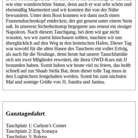
wie eine wunderschöne Statue, denn auch er war sehr schön und
ebenmäßig Marmoriert und wir konnten ihn von der Nähe
bewundern. Unter dem Boot konnten wir dann noch einen
Fransendrachenkopf entdecken, der gut getarnt unter einem Stein
saß. In unserem Sicherheitsstop begegnete uns erneut ein riesiger
Napoleon. Nach diesem Tauchgang, bei dem wir gar nicht
wussten, wo wir zuerst hinschauen sollten, machten wir uns
überglücklich auf den Weg in den heimischen Hafen. Dieser Tag
war sowohl für die alten Hasen des Tauchens ein voller Erfolg,
als auch für die Neulinge, denn heute hat unsere Tauschfamilie
sich um zwei Mitglieder erweitert, die ihren OWD-Kurs mit JJ
bestanden haben. Somit haben wir heute viel zu feiern, das heißt
schnell auf zur Shaab Stella Bar, denn dieser tolle Tag muss in
den Logbüchern festgehalten werden. Somit bis zum nächsten
Mal und sonnige Grüße von JJ, Sandra und Janina.
Ganztagesfahrt
Tauchplatz 1: Carlson’s Corner
Tauchplatz 2: Erg Somaya
Tauchplatz 3: Balena