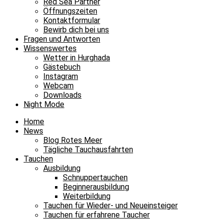
Red Sea Partner
Öffnungszeiten
Kontaktformular
Bewirb dich bei uns
Fragen und Antworten
Wissenswertes
Wetter in Hurghada
Gästebuch
Instagram
Webcam
Downloads
Night Mode
Home
News
Blog Rotes Meer
Tägliche Tauchausfahrten
Tauchen
Ausbildung
Schnuppertauchen
Beginnerausbildung
Weiterbildung
Tauchen für Wieder- und Neueinsteiger
Tauchen für erfahrene Taucher