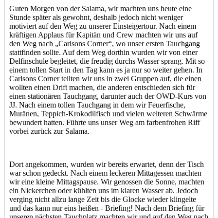
Guten Morgen von der Salama, wir machten uns heute eine
Stunde später als gewohnt, deshalb jedoch nicht weniger
motiviert auf den Weg zu unserer Einsteigertour. Nach einem
kräftigen Applaus für Kapitän und Crew machten wir uns auf
den Weg nach „Carlsons Corner“, wo unser ersten Tauchgang
stattfinden sollte. Auf dem Weg dorthin wurden wir von einer
Delfinschule begleitet, die freudig durchs Wasser sprang. Mit so
einem tollen Start in den Tag kann es ja nur so weiter gehen. In
Carlsons Corner teilten wir uns in zwei Gruppen auf, die einen
wollten einen Drift machen, die anderen entschieden sich für
einen stationären Tauchgang, darunter auch der OWD-Kurs von
JJ. Nach einem tollen Tauchgang in dem wir Feuerfische,
Muränen, Teppich-Krokodilfisch und vielen weiteren Schwärme
bewundert hatten. Führte uns unser Weg am farbenfrohen Riff
vorbei zurück zur Salama.
Dort angekommen, wurden wir bereits erwartet, denn der Tisch
war schon gedeckt. Nach einem leckeren Mittagessen machten
wir eine kleine Mittagspause. Wir genossen die Sonne, machten
ein Nickerchen oder kühlten uns im klaren Wasser ab. Jedoch
verging nicht allzu lange Zeit bis die Glocke wieder klingelte
und das kann nur eins heißen - Briefing! Nach dem Briefing für
unseren nächsten Tauchplatz machten wir und auf den Weg nach