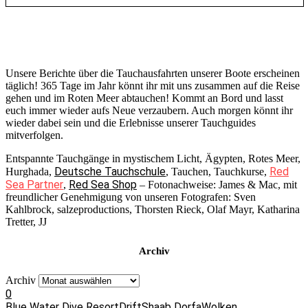
Unsere Berichte über die Tauchausfahrten unserer Boote erscheinen
täglich! 365 Tage im Jahr könnt ihr mit uns zusammen auf die Reise
gehen und im Roten Meer abtauchen! Kommt an Bord und lasst
euch immer wieder aufs Neue verzaubern. Auch morgen könnt ihr
wieder dabei sein und die Erlebnisse unserer Tauchguides
mitverfolgen.
Entspannte Tauchgänge in mystischem Licht, Ägypten, Rotes Meer,
Deutsche Tauchschule
Red
Hurghada,
, Tauchen, Tauchkurse,
Sea Partner
Red Sea Shop
,
– Fotonachweise: James & Mac, mit
freundlicher Genehmigung von unseren Fotografen: Sven
Kahlbrock, salzeproductions, Thorsten Rieck, Olaf Mayr, Katharina
Tretter, JJ
Archiv
Archiv
0
Blue Water Dive Resort
Drift
Shaab Dorfa
Wolken