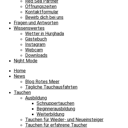
Red Sea Partner
Öffnungszeiten
Kontaktformular
Bewirb dich bei uns
Fragen und Antworten
Wissenswertes
Wetter in Hurghada
Gästebuch
Instagram
Webcam
Downloads
Night Mode
Home
News
Blog Rotes Meer
Tägliche Tauchausfahrten
Tauchen
Ausbildung
Schnuppertauchen
Beginnerausbildung
Weiterbildung
Tauchen für Wieder- und Neueinsteiger
Tauchen für erfahrene Taucher