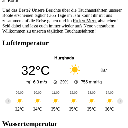
an Bord!
Und das Beste? Unsere Berichte über die Tauchausfahrten unserer
Boote erscheinen täglich! 365 Tage im Jahr könnt ihr mit uns
Roten Meer
zusammen auf die Reise gehen und im
abtauchen!
Seid dabei und lasst euch immer wieder aufs Neue verzaubern.
Willkommen zu unseren täglichen Tauchausfahrten!
Lufttemperatur
Hurghada
32°C
Klar
6.3 m/s
29%
755
mmHg
09:00
10:00
11:00
12:00
13:00
14:00
15
‹
›
32°C
34°C
35°C
35°C
35°C
36°C
36
Wassertemperatur