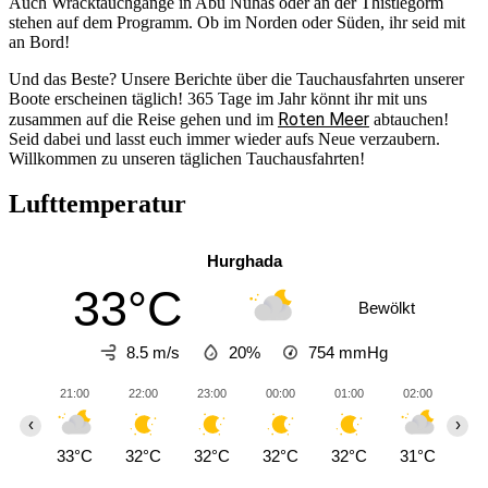
Auch Wracktauchgänge in Abu Nuhas oder an der Thistlegorm
stehen auf dem Programm. Ob im Norden oder Süden, ihr seid mit
an Bord!
Und das Beste? Unsere Berichte über die Tauchausfahrten unserer
Boote erscheinen täglich! 365 Tage im Jahr könnt ihr mit uns
Roten Meer
zusammen auf die Reise gehen und im
abtauchen!
Seid dabei und lasst euch immer wieder aufs Neue verzaubern.
Willkommen zu unseren täglichen Tauchausfahrten!
Lufttemperatur
Hurghada
33°C
Bewölkt
8.5 m/s
20%
754
mmHg
21:00
22:00
23:00
00:00
01:00
02:00
03
‹
›
33°C
32°C
32°C
32°C
32°C
31°C
31