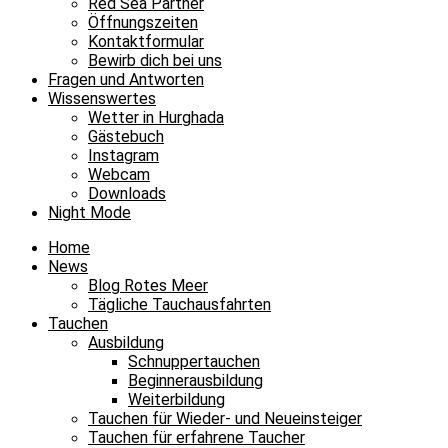
Red Sea Partner
Öffnungszeiten
Kontaktformular
Bewirb dich bei uns
Fragen und Antworten
Wissenswertes
Wetter in Hurghada
Gästebuch
Instagram
Webcam
Downloads
Night Mode
Home
News
Blog Rotes Meer
Tägliche Tauchausfahrten
Tauchen
Ausbildung
Schnuppertauchen
Beginnerausbildung
Weiterbildung
Tauchen für Wieder- und Neueinsteiger
Tauchen für erfahrene Taucher