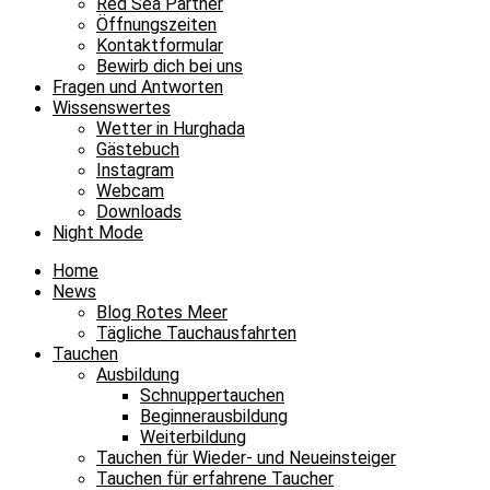
Red Sea Partner
Öffnungszeiten
Kontaktformular
Bewirb dich bei uns
Fragen und Antworten
Wissenswertes
Wetter in Hurghada
Gästebuch
Instagram
Webcam
Downloads
Night Mode
Home
News
Blog Rotes Meer
Tägliche Tauchausfahrten
Tauchen
Ausbildung
Schnuppertauchen
Beginnerausbildung
Weiterbildung
Tauchen für Wieder- und Neueinsteiger
Tauchen für erfahrene Taucher