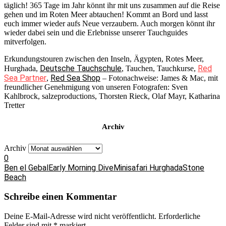
täglich! 365 Tage im Jahr könnt ihr mit uns zusammen auf die Reise
gehen und im Roten Meer abtauchen! Kommt an Bord und lasst
euch immer wieder aufs Neue verzaubern. Auch morgen könnt ihr
wieder dabei sein und die Erlebnisse unserer Tauchguides
mitverfolgen.
Erkundungstouren zwischen den Inseln, Ägypten, Rotes Meer,
Deutsche Tauchschule
Red
Hurghada,
, Tauchen, Tauchkurse,
Sea Partner
Red Sea Shop
,
– Fotonachweise: James & Mac, mit
freundlicher Genehmigung von unseren Fotografen: Sven
Kahlbrock, salzeproductions, Thorsten Rieck, Olaf Mayr, Katharina
Tretter
Archiv
Archiv
0
Ben el Gebal
Early Morning Dive
Minisafari Hurghada
Stone
Beach
Schreibe einen Kommentar
Deine E-Mail-Adresse wird nicht veröffentlicht.
Erforderliche
Felder sind mit
*
markiert.