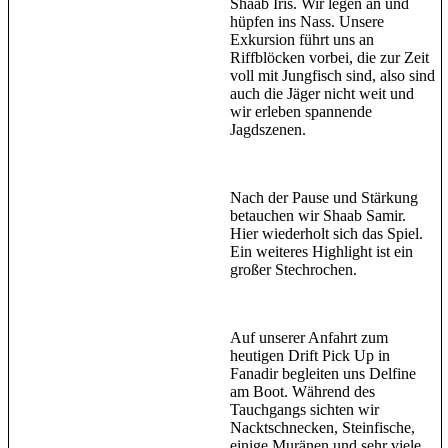
Shaab Iris. Wir legen an und
hüpfen ins Nass. Unsere
Exkursion führt uns an
Riffblöcken vorbei, die zur Zeit
voll mit Jungfisch sind, also sind
auch die Jäger nicht weit und
wir erleben spannende
Jagdszenen.
Nach der Pause und Stärkung
betauchen wir Shaab Samir.
Hier wiederholt sich das Spiel.
Ein weiteres Highlight ist ein
großer Stechrochen.
Auf unserer Anfahrt zum
heutigen Drift Pick Up in
Fanadir begleiten uns Delfine
am Boot. Während des
Tauchgangs sichten wir
Nacktschnecken, Steinfische,
einige Muränen und sehr viele