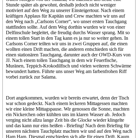
Stunde später als gewohnt, deshalb jedoch nicht weniger
motiviert auf den Weg zu unserer Einsteigertour. Nach einem
kräftigen Applaus für Kapitän und Crew machten wir uns auf
den Weg nach „Carlsons Corner“, wo unser ersten Tauchgang
stattfinden sollte. Auf dem Weg dorthin wurden wir von einer
Delfinschule begleitet, die freudig durchs Wasser sprang. Mit so
einem tollen Start in den Tag kann es ja nur so weiter gehen. In
Carlsons Corner teilten wir uns in zwei Gruppen auf, die einen
wollten einen Drift machen, die anderen entschieden sich für
einen stationären Tauchgang, darunter auch der OWD-Kurs von
JJ. Nach einem tollen Tauchgang in dem wir Feuerfische,
Muränen, Teppich-Krokodilfisch und vielen weiteren Schwärme
bewundert hatten. Führte uns unser Weg am farbenfrohen Riff
vorbei zurück zur Salama.
Dort angekommen, wurden wir bereits erwartet, denn der Tisch
war schon gedeckt. Nach einem leckeren Mittagessen machten
wir eine kleine Mittagspause. Wir genossen die Sonne, machten
ein Nickerchen oder kühlten uns im klaren Wasser ab. Jedoch
verging nicht allzu lange Zeit bis die Glocke wieder klingelte
und das kann nur eins heißen - Briefing! Nach dem Briefing für
unseren nächsten Tauchplatz machten wir und auf den Weg nach
Ham Ham. Diesmal entschieden sich alle für einen Drift. Kaum