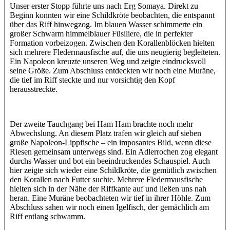
Unser erster Stopp führte uns nach Erg Somaya. Direkt zu
Beginn konnten wir eine Schildkröte beobachten, die entspannt
über das Riff hinwegzog. Im blauen Wasser schimmerte ein
großer Schwarm himmelblauer Füsiliere, die in perfekter
Formation vorbeizogen. Zwischen den Korallenblöcken hielten
sich mehrere Fledermausfische auf, die uns neugierig begleiteten.
Ein Napoleon kreuzte unseren Weg und zeigte eindrucksvoll
seine Größe. Zum Abschluss entdeckten wir noch eine Muräne,
die tief im Riff steckte und nur vorsichtig den Kopf
herausstreckte.
Der zweite Tauchgang bei Ham Ham brachte noch mehr
Abwechslung. An diesem Platz trafen wir gleich auf sieben
große Napoleon-Lippfische – ein imposantes Bild, wenn diese
Riesen gemeinsam unterwegs sind. Ein Adlerrochen zog elegant
durchs Wasser und bot ein beeindruckendes Schauspiel. Auch
hier zeigte sich wieder eine Schildkröte, die gemütlich zwischen
den Korallen nach Futter suchte. Mehrere Fledermausfische
hielten sich in der Nähe der Riffkante auf und ließen uns nah
heran. Eine Muräne beobachteten wir tief in ihrer Höhle. Zum
Abschluss sahen wir noch einen Igelfisch, der gemächlich am
Riff entlang schwamm.