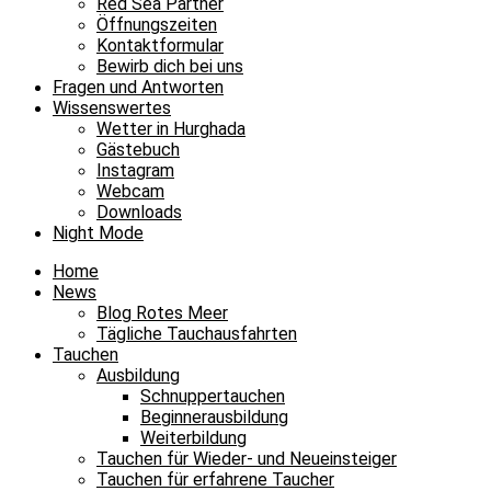
Red Sea Partner
Öffnungszeiten
Kontaktformular
Bewirb dich bei uns
Fragen und Antworten
Wissenswertes
Wetter in Hurghada
Gästebuch
Instagram
Webcam
Downloads
Night Mode
Home
News
Blog Rotes Meer
Tägliche Tauchausfahrten
Tauchen
Ausbildung
Schnuppertauchen
Beginnerausbildung
Weiterbildung
Tauchen für Wieder- und Neueinsteiger
Tauchen für erfahrene Taucher