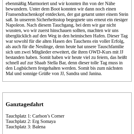
ebenmäßig Marmoriert und wir konnten ihn von der Nähe
bewundern. Unter dem Boot konnten wir dann noch einen
Fransendrachenkopf entdecken, der gut getarnt unter einem Stein
saß. In unserem Sicherheitsstop begegnete uns erneut ein riesiger
Napoleon. Nach diesem Tauchgang, bei dem wir gar nicht
wussten, wo wir zuerst hinschauen sollten, machten wir uns
überglücklich auf den Weg in den heimischen Hafen. Dieser Tag
war sowohl für die alten Hasen des Tauchens ein voller Erfolg,
als auch für die Neulinge, denn heute hat unsere Tauschfamilie
sich um zwei Mitglieder erweitert, die ihren OWD-Kurs mit JJ
bestanden haben. Somit haben wir heute viel zu feiern, das heißt
schnell auf zur Shaab Stella Bar, denn dieser tolle Tag muss in
den Logbüchern festgehalten werden. Somit bis zum nächsten
Mal und sonnige Grüße von JJ, Sandra und Janina.
Ganztagesfahrt
Tauchplatz 1: Carlson’s Corner
Tauchplatz 2: Erg Somaya
Tauchplatz 3: Balena