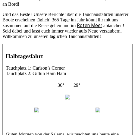
an Bord!
Und das Beste? Unsere Berichte über die Tauchausfahrten unserer
Boote erscheinen täglich! 365 Tage im Jahr könnt ihr mit uns
Roten Meer
zusammen auf die Reise gehen und im
abtauchen!
Seid dabei und lasst euch immer wieder aufs Neue verzaubern.
Willkommen zu unseren täglichen Tauchausfahrten!
Halbtagesfahrt
Tauchplatz 1: Carlson’s Corner
Tauchplatz 2: Giftun Ham Ham
36° |
29°
Abu Salama
Jasmin (JJ)
Sandra
Guten Morgen von der Salama, wir machten uns heute eine