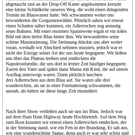
abgetaucht und an der Drop-Off Kante angekommen kreuzte
eine kleine Schildkröte unseren Weg, die wohl einen dringenden
Termin im Blauwasser hatte. Wir schwammen weiter uns
bewunderten die Gorgonienwälder. Plötzlich sahen wir erneut
einen Schatten näher kommen, ein Adlerrochen zog anmutig
seine Bahnen. Mit einer enormen Spannweite ergab er ein tolles
Bild mit dem tiefen Blau hinter ihm. Wir bewunderten seine
schöne Marmorierung. Die Strömung drückte uns aber weiter
voran, weshalb wir Abschied nehmen mussten, jedoch war er
nicht der Einzige seiner Art der uns heute begegnete. Wir ließen
uns über das Plateau treiben und entdeckten die
Napoleonfamilie, die uns dort in letzter Zeit häufiger begegnete.
Zuerst den Vater und später dann Mama mit Kind, die auf einem
Ausflug unterwegs waren. Dann plötzlich tauchten
drei Adlerrochen aus dem Blau auf. Sie waren alle drei
wunderschön, als sie in einer Formatierung schwammen, die
aussah, als hätten sie diese lange Zeit einstudiert.
Nach ihrer Show verließen auch sie uns ins Blau. Jedoch war
auf dem Ham Ham Highway heute Hochbetrieb. Auf dem Weg
zum Boot konnten wir erneut einen Adlerrochen entdecken, der
in der Strömung stand, wie ein Fels in der Brandung. Er sah aus,
wie eine wunderschöne Statue, denn auch er war sehr schön und