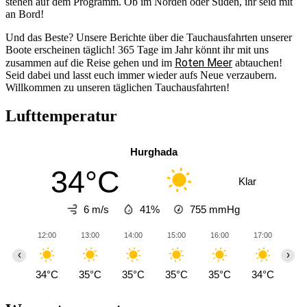
stehen auf dem Programm. Ob im Norden oder Süden, ihr seid mit
an Bord!
Und das Beste? Unsere Berichte über die Tauchausfahrten unserer
Boote erscheinen täglich! 365 Tage im Jahr könnt ihr mit uns
Roten Meer
zusammen auf die Reise gehen und im
abtauchen!
Seid dabei und lasst euch immer wieder aufs Neue verzaubern.
Willkommen zu unseren täglichen Tauchausfahrten!
Lufttemperatur
Hurghada
34°C
Klar
6 m/s
41%
755
mmHg
12:00
13:00
14:00
15:00
16:00
17:00
18
‹
›
34°C
35°C
35°C
35°C
35°C
34°C
33