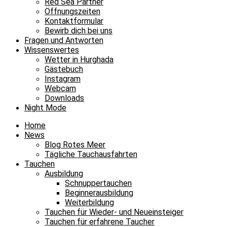
Red Sea Partner
Öffnungszeiten
Kontaktformular
Bewirb dich bei uns
Fragen und Antworten
Wissenswertes
Wetter in Hurghada
Gästebuch
Instagram
Webcam
Downloads
Night Mode
Home
News
Blog Rotes Meer
Tägliche Tauchausfahrten
Tauchen
Ausbildung
Schnuppertauchen
Beginnerausbildung
Weiterbildung
Tauchen für Wieder- und Neueinsteiger
Tauchen für erfahrene Taucher