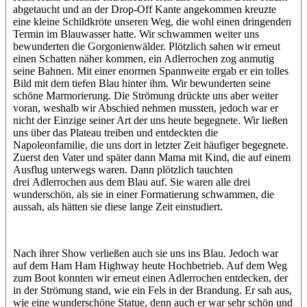
abgetaucht und an der Drop-Off Kante angekommen kreuzte
eine kleine Schildkröte unseren Weg, die wohl einen dringenden
Termin im Blauwasser hatte. Wir schwammen weiter uns
bewunderten die Gorgonienwälder. Plötzlich sahen wir erneut
einen Schatten näher kommen, ein Adlerrochen zog anmutig
seine Bahnen. Mit einer enormen Spannweite ergab er ein tolles
Bild mit dem tiefen Blau hinter ihm. Wir bewunderten seine
schöne Marmorierung. Die Strömung drückte uns aber weiter
voran, weshalb wir Abschied nehmen mussten, jedoch war er
nicht der Einzige seiner Art der uns heute begegnete. Wir ließen
uns über das Plateau treiben und entdeckten die
Napoleonfamilie, die uns dort in letzter Zeit häufiger begegnete.
Zuerst den Vater und später dann Mama mit Kind, die auf einem
Ausflug unterwegs waren. Dann plötzlich tauchten
drei Adlerrochen aus dem Blau auf. Sie waren alle drei
wunderschön, als sie in einer Formatierung schwammen, die
aussah, als hätten sie diese lange Zeit einstudiert.
Nach ihrer Show verließen auch sie uns ins Blau. Jedoch war
auf dem Ham Ham Highway heute Hochbetrieb. Auf dem Weg
zum Boot konnten wir erneut einen Adlerrochen entdecken, der
in der Strömung stand, wie ein Fels in der Brandung. Er sah aus,
wie eine wunderschöne Statue, denn auch er war sehr schön und