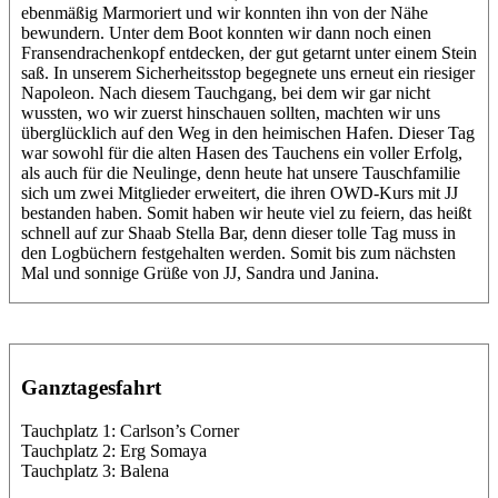
ebenmäßig Marmoriert und wir konnten ihn von der Nähe
bewundern. Unter dem Boot konnten wir dann noch einen
Fransendrachenkopf entdecken, der gut getarnt unter einem Stein
saß. In unserem Sicherheitsstop begegnete uns erneut ein riesiger
Napoleon. Nach diesem Tauchgang, bei dem wir gar nicht
wussten, wo wir zuerst hinschauen sollten, machten wir uns
überglücklich auf den Weg in den heimischen Hafen. Dieser Tag
war sowohl für die alten Hasen des Tauchens ein voller Erfolg,
als auch für die Neulinge, denn heute hat unsere Tauschfamilie
sich um zwei Mitglieder erweitert, die ihren OWD-Kurs mit JJ
bestanden haben. Somit haben wir heute viel zu feiern, das heißt
schnell auf zur Shaab Stella Bar, denn dieser tolle Tag muss in
den Logbüchern festgehalten werden. Somit bis zum nächsten
Mal und sonnige Grüße von JJ, Sandra und Janina.
Ganztagesfahrt
Tauchplatz 1: Carlson’s Corner
Tauchplatz 2: Erg Somaya
Tauchplatz 3: Balena