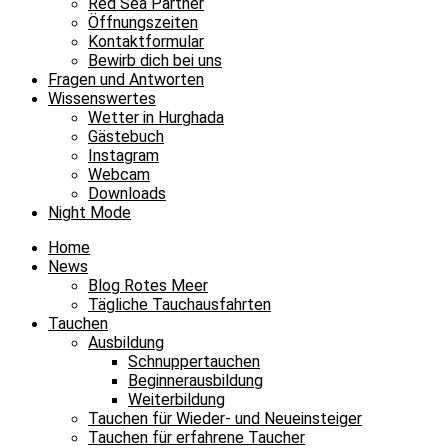
Red Sea Partner
Öffnungszeiten
Kontaktformular
Bewirb dich bei uns
Fragen und Antworten
Wissenswertes
Wetter in Hurghada
Gästebuch
Instagram
Webcam
Downloads
Night Mode
Home
News
Blog Rotes Meer
Tägliche Tauchausfahrten
Tauchen
Ausbildung
Schnuppertauchen
Beginnerausbildung
Weiterbildung
Tauchen für Wieder- und Neueinsteiger
Tauchen für erfahrene Taucher