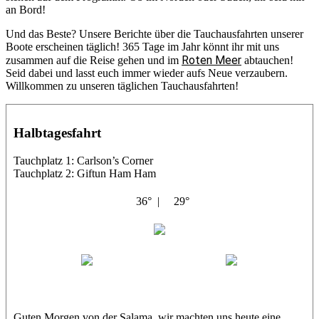
an Bord!
Und das Beste? Unsere Berichte über die Tauchausfahrten unserer
Boote erscheinen täglich! 365 Tage im Jahr könnt ihr mit uns
Roten Meer
zusammen auf die Reise gehen und im
abtauchen!
Seid dabei und lasst euch immer wieder aufs Neue verzaubern.
Willkommen zu unseren täglichen Tauchausfahrten!
Halbtagesfahrt
Tauchplatz 1: Carlson’s Corner
Tauchplatz 2: Giftun Ham Ham
36° |
29°
Abu Salama
Jasmin (JJ)
Sandra
Guten Morgen von der Salama, wir machten uns heute eine