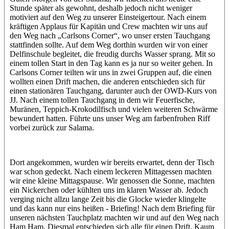
Stunde später als gewohnt, deshalb jedoch nicht weniger
motiviert auf den Weg zu unserer Einsteigertour. Nach einem
kräftigen Applaus für Kapitän und Crew machten wir uns auf
den Weg nach „Carlsons Corner“, wo unser ersten Tauchgang
stattfinden sollte. Auf dem Weg dorthin wurden wir von einer
Delfinschule begleitet, die freudig durchs Wasser sprang. Mit so
einem tollen Start in den Tag kann es ja nur so weiter gehen. In
Carlsons Corner teilten wir uns in zwei Gruppen auf, die einen
wollten einen Drift machen, die anderen entschieden sich für
einen stationären Tauchgang, darunter auch der OWD-Kurs von
JJ. Nach einem tollen Tauchgang in dem wir Feuerfische,
Muränen, Teppich-Krokodilfisch und vielen weiteren Schwärme
bewundert hatten. Führte uns unser Weg am farbenfrohen Riff
vorbei zurück zur Salama.
Dort angekommen, wurden wir bereits erwartet, denn der Tisch
war schon gedeckt. Nach einem leckeren Mittagessen machten
wir eine kleine Mittagspause. Wir genossen die Sonne, machten
ein Nickerchen oder kühlten uns im klaren Wasser ab. Jedoch
verging nicht allzu lange Zeit bis die Glocke wieder klingelte
und das kann nur eins heißen - Briefing! Nach dem Briefing für
unseren nächsten Tauchplatz machten wir und auf den Weg nach
Ham Ham. Diesmal entschieden sich alle für einen Drift. Kaum