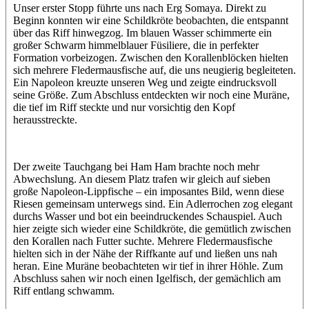
Unser erster Stopp führte uns nach Erg Somaya. Direkt zu
Beginn konnten wir eine Schildkröte beobachten, die entspannt
über das Riff hinwegzog. Im blauen Wasser schimmerte ein
großer Schwarm himmelblauer Füsiliere, die in perfekter
Formation vorbeizogen. Zwischen den Korallenblöcken hielten
sich mehrere Fledermausfische auf, die uns neugierig begleiteten.
Ein Napoleon kreuzte unseren Weg und zeigte eindrucksvoll
seine Größe. Zum Abschluss entdeckten wir noch eine Muräne,
die tief im Riff steckte und nur vorsichtig den Kopf
herausstreckte.
Der zweite Tauchgang bei Ham Ham brachte noch mehr
Abwechslung. An diesem Platz trafen wir gleich auf sieben
große Napoleon-Lippfische – ein imposantes Bild, wenn diese
Riesen gemeinsam unterwegs sind. Ein Adlerrochen zog elegant
durchs Wasser und bot ein beeindruckendes Schauspiel. Auch
hier zeigte sich wieder eine Schildkröte, die gemütlich zwischen
den Korallen nach Futter suchte. Mehrere Fledermausfische
hielten sich in der Nähe der Riffkante auf und ließen uns nah
heran. Eine Muräne beobachteten wir tief in ihrer Höhle. Zum
Abschluss sahen wir noch einen Igelfisch, der gemächlich am
Riff entlang schwamm.