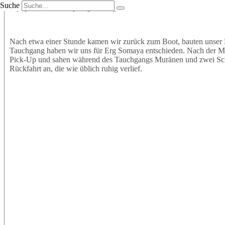
Suche
Equipment an und sprangen mit großer Vorfreude ins Wasser. Wir t
Nach etwa einer Stunde kamen wir zurück zum Boot, bauten unser 
Tauchgang haben wir uns für Erg Somaya entschieden. Nach der Mitt
Pick-Up und sahen während des Tauchgangs Muränen und zwei Schil
Rückfahrt an, die wie üblich ruhig verlief.