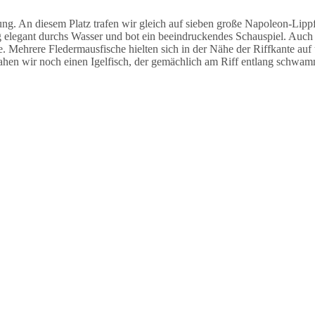
 An diesem Platz trafen wir gleich auf sieben große Napoleon-Lippfi
legant durchs Wasser und bot ein beeindruckendes Schauspiel. Auch h
e. Mehrere Fledermausfische hielten sich in der Nähe der Riffkante auf
ahen wir noch einen Igelfisch, der gemächlich am Riff entlang schwam