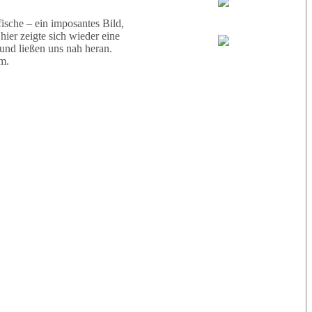
Wael
sche – ein imposantes Bild,
ier zeigte sich wieder eine
 und ließen uns nah heran.
Eric
m.