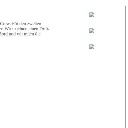
d eine Schildkröte.
Tauchguides:
Jamie
 Crew. Für den zweiten
r. Wir machten einen Drift-
ord und wir traten die
MoMo
Loris