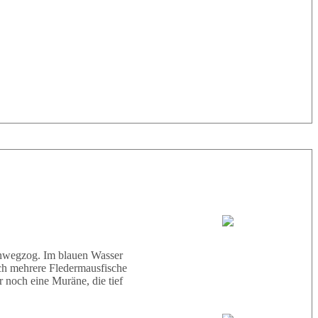
33° |
29°
Tauchboot:
Abu Scharara
hinwegzog. Im blauen Wasser
ich mehrere Fledermausfische
 noch eine Muräne, die tief
Tauchguides: