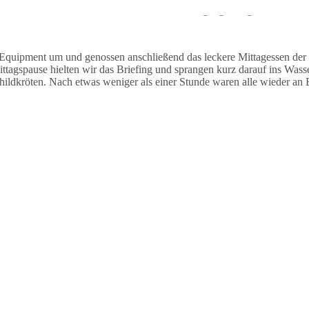
auchten stationär und sahen während des Tauchgangs einige Muränen un
Equipment um und genossen anschließend das leckere Mittagessen der
agspause hielten wir das Briefing und sprangen kurz darauf ins Wasse
dkröten. Nach etwas weniger als einer Stunde waren alle wieder an B