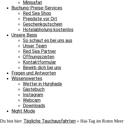
Minisafari
Buchung-Preise-Services
Red Sea Shop
Preisliste vor Ort
Geschenkgutschein
Hotelabholung kostenlos
Unsere Basis
So schaut es bei uns aus
Unser Team
Unsere Berichte über die Tauchausfahrten unserer Boote erscheinen 
Red Sea Partner
immer wieder aufs Neue verzaubern. Auch morgen könnt ihr wieder da
Öffnungszeiten
Kontaktformular
Deutsche
Hai-Tag im Roten Meer Ägypten, Rotes Meer, Hurghada,
Bewirb dich bei uns
Thorsten Rieck, Olaf Mayr, Katharina Tretter
Fragen und Antworten
Wissenswertes
Archiv
Wetter in Hurghada
Gästebuch
Archiv
Instagram
0
Webcam
Giftun Inseln
Scuba Diving
Shark
Downloads
Night Mode
Schreibe einen Kommentar
Tägliche Tauchausfahrten
Du bist hier:
»
Hai-Tag im Roten Meer
Deine E-Mail-Adresse wird nicht veröffentlicht.
Erforderliche Felder 