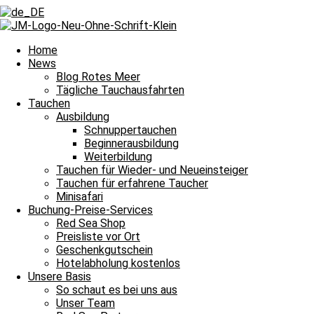
Zurück
Voriger
Die Tauchgänge begeisterten mit vielen Farben
Nächster
13 Delfine grüßten am Ende des Tauchgangs
Nächste
Home
News
Blog Rotes Meer
Tägliche Tauchausfahrten
Tauchen
Ausbildung
Schnuppertauchen
Beginnerausbildung
Hai-Tag im Roten Meer und damit heißt es Leinen los für unsere tägl
Weiterbildung
Tauchen für Wieder- und Neueinsteiger
Tauchguides
Unsere
berichten an dieser Stelle jeden Tag von den Si
Tauchen für erfahrene Taucher
dem Meer und unter Wasser erlebt haben. Auch über die wundervollen
Minisafari
Nachttauchgang – ihr könnt es mitverfolgen. Auch Wracktauchgänge 
Buchung-Preise-Services
Red Sea Shop
Und das Beste? Unsere Berichte über die Tauchausfahrten unserer Bo
Preisliste vor Ort
lasst euch immer wieder aufs Neue verzaubern. Willkommen zu unser
Geschenkgutschein
Hotelabholung kostenlos
Unsere Basis
So schaut es bei uns aus
Unser Team