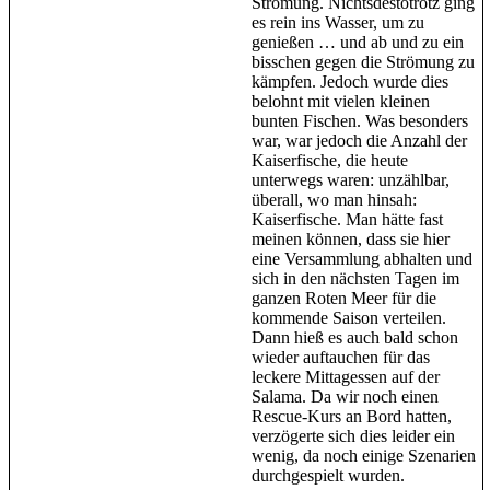
Strömung. Nichtsdestotrotz ging
es rein ins Wasser, um zu
genießen … und ab und zu ein
bisschen gegen die Strömung zu
kämpfen. Jedoch wurde dies
belohnt mit vielen kleinen
bunten Fischen. Was besonders
war, war jedoch die Anzahl der
Kaiserfische, die heute
unterwegs waren: unzählbar,
überall, wo man hinsah:
Kaiserfische. Man hätte fast
meinen können, dass sie hier
eine Versammlung abhalten und
sich in den nächsten Tagen im
ganzen Roten Meer für die
kommende Saison verteilen.
Dann hieß es auch bald schon
wieder auftauchen für das
leckere Mittagessen auf der
Salama. Da wir noch einen
Rescue-Kurs an Bord hatten,
verzögerte sich dies leider ein
wenig, da noch einige Szenarien
durchgespielt wurden.