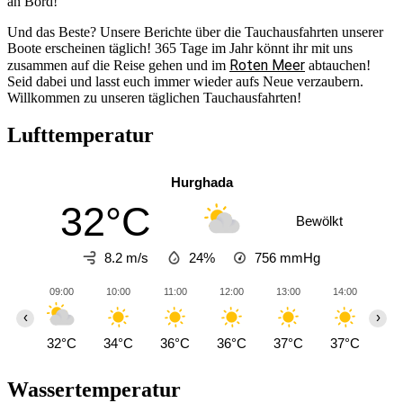
an Bord!
Und das Beste? Unsere Berichte über die Tauchausfahrten unserer
Boote erscheinen täglich! 365 Tage im Jahr könnt ihr mit uns
Roten Meer
zusammen auf die Reise gehen und im
abtauchen!
Seid dabei und lasst euch immer wieder aufs Neue verzaubern.
Willkommen zu unseren täglichen Tauchausfahrten!
Lufttemperatur
Hurghada
32°C
Bewölkt
8.2 m/s
24%
756
mmHg
09:00
10:00
11:00
12:00
13:00
14:00
15
‹
›
32°C
34°C
36°C
36°C
37°C
37°C
37
Wassertemperatur