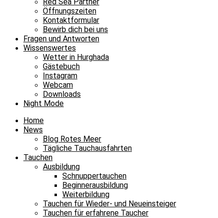
Red Sea Partner
Öffnungszeiten
Kontaktformular
Bewirb dich bei uns
Fragen und Antworten
Wissenswertes
Wetter in Hurghada
Gästebuch
Instagram
Webcam
Downloads
Night Mode
Home
News
Blog Rotes Meer
Tägliche Tauchausfahrten
Tauchen
Ausbildung
Schnuppertauchen
Beginnerausbildung
Weiterbildung
Tauchen für Wieder- und Neueinsteiger
Tauchen für erfahrene Taucher