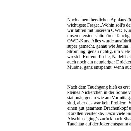
Nach einem herzlichen Applaus f
wichtigste Frage: „Wohin soll’s 
wir fahren mit unserem OWD-Kurs 
unseren ersten stationären Tauchg
OWD-Kurs. Alles wurde ausführlich
super gemacht, genau wie Janina! 
Strömung, genau richtig, um viele
wo sich Rotfeuerfische, Nadel­fis
auch noch ein neugieriger Drücke
Muräne, ganz entspannt, wenn auch 
Nach dem Tauchgang hieß es erst 
kleines Nickerchen in der Sonne
stationär, genau wie am Vormittag
sind, aber das war kein Problem. 
einen gut getarnten Drachenkopf u
Korallen versteckte. Dazu viele S
Abschluss ging’s zurück nach Shaa
Tauchtag auf der Joker entspannt 