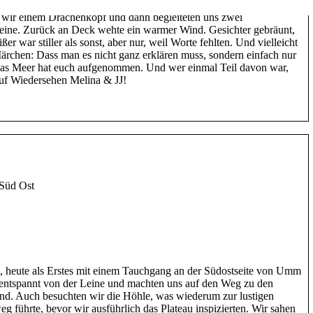
Krokodilfisch. Das sagenumwobene Sandaalfeld? Wir suchten, doch
n wir einem Drachenkopf und dann begleiteten uns zwei
Leine. Zurück an Deck wehte ein warmer Wind. Gesichter gebräunt,
r war stiller als sonst, aber nur, weil Worte fehlten. Und vielleicht
ärchen: Dass man es nicht ganz erklären muss, sondern einfach nur
. Das Meer hat euch aufgenommen. Und wer einmal Teil davon war,
 auf Wiedersehen Melina & JJ!
Süd Ost
n, heute als Erstes mit einem Tauchgang an der Südostseite von Umm
entspannt von der Leine und machten uns auf den Weg zu den
nd. Auch besuchten wir die Höhle, was wiederum zur lustigen
 führte, bevor wir ausführlich das Plateau inspizierten. Wir sahen