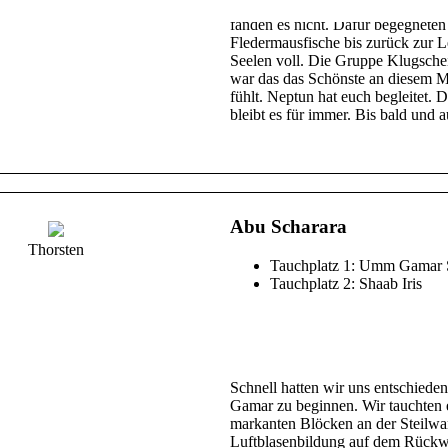
der Bootsleiter ruhte reglos ein 
fanden es nicht. Dafür begegnete
Fledermausfische bis zurück zur 
Seelen voll. Die Gruppe Klugscheiße
war das das Schönste an diesem M
fühlt. Neptun hat euch begleitet
bleibt es für immer. Bis bald und
Abu Scharara
Thorsten
Tauchplatz 1: Umm Gamar 
Tauchplatz 2: Shaab Iris
Schnell hatten wir uns entschiede
Gamar zu beginnen. Wir tauchten 
markanten Blöcken an der Steilwa
Luftblasenbildung auf dem Rückweg