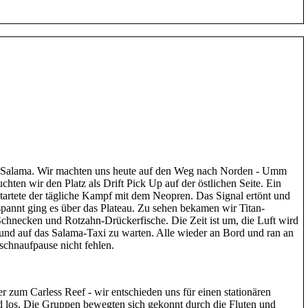
 Salama. Wir machten uns heute auf den Weg nach Norden - Umm
hten wir den Platz als Drift Pick Up auf der östlichen Seite. Ein
startete der tägliche Kampf mit dem Neopren. Das Signal ertönt und
tspannt ging es über das Plateau. Zu sehen bekamen wir Titan-
chnecken und Rotzahn-Drückerfische. Die Zeit ist um, die Luft wird
n und auf das Salama-Taxi zu warten. Alle wieder an Bord und ran an
rschnaufpause nicht fehlen.
r zum Carless Reef - wir entschieden uns für einen stationären
d los. Die Gruppen bewegten sich gekonnt durch die Fluten und