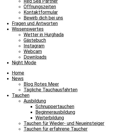
Red Sea Partner
9 m/s
23%
753
mmHg
Öffnungszeiten
Kontaktformular
15:00
16:00
17:00
18:00
19:00
20:00
21
Bewirb dich bei uns
‹
›
Fragen und Antworten
Wissenswertes
37°C
36°C
36°C
35°C
34°C
34°C
33
Wetter in Hurghada
Gästebuch
Instagram
Webcam
Downloads
Melina
Night Mode
Home
News
Blog Rotes Meer
Tägliche Tauchausfahrten
Tauchen
Ausbildung
Schnuppertauchen
Beginnerausbildung
Weiterbildung
Tauchen für Wieder- und Neueinsteiger
Tauchen für erfahrene Taucher