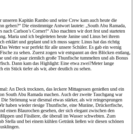
ür unseren Kapitän Rambo und seine Crew kam auch heute die
denn gehen?“ Die einstimmige Antwort lautete: „South Abu Ramada,
nach Carlson’s Corner!“ Also machten wir dort fest und starteten
ang. Maria und ich begleiteten heute Janine und Linus bei ihrem
 erklärt und geplant und ich muss sagen: Linus hat das richtig
Das Wetter war perfekt für alle unsere Schüler. Es gab ein wenig
 Fische zu sehen. Zuerst zogen wir entspannt an den Blöcken entlang,
che und ein paar ziemlich große Thunfische tummelten und als Bonus
rfisch. Dann kam das Highlight: Eine etwa zwei?Meter lange
ein Stück tiefer als wir, aber deutlich zu sehen.
mal: An Deck trocknen, das leckere Mittagessen genießen und ein
 von South Abu Ramada machen. Auch der zweite Tauchgang war
. Die Strömung war diesmal etwas stärker, als wir reingesprungen
Wir haben wieder riesige Thunfische, eine Muräne, Drückerfische,
nd einen Blaurochen gesehen, der sich elegant zwischen den
üßlippen und Füsiliere, die überall im Wasser schwebten. Zum
b Stella und bei einem kühlen Getränk ließen wir diesen schönen
ausklingen.