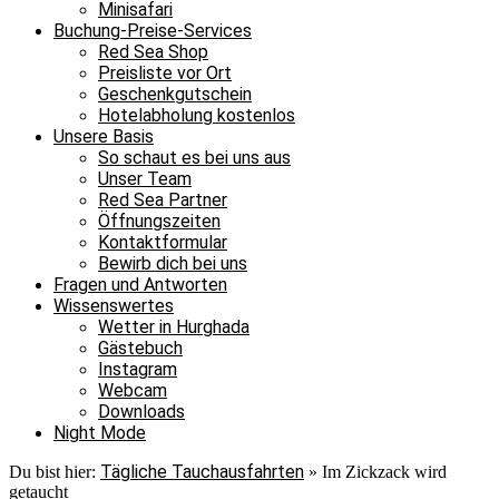
Minisafari
Buchung-Preise-Services
Red Sea Shop
Preisliste vor Ort
Geschenkgutschein
Hotelabholung kostenlos
Unsere Basis
So schaut es bei uns aus
Unser Team
Red Sea Partner
Öffnungszeiten
Kontaktformular
Bewirb dich bei uns
Fragen und Antworten
Wissenswertes
Wetter in Hurghada
Gästebuch
Instagram
Webcam
Downloads
Night Mode
Tägliche Tauchausfahrten
Du bist hier:
»
Im Zickzack wird
getaucht