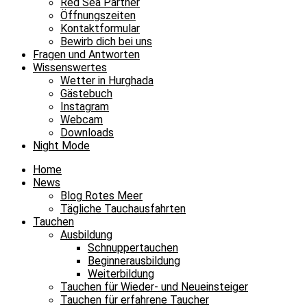
Red Sea Partner
Öffnungszeiten
Kontaktformular
Bewirb dich bei uns
Fragen und Antworten
Wissenswertes
Wetter in Hurghada
Gästebuch
Instagram
Webcam
Downloads
Night Mode
Home
News
Blog Rotes Meer
Tägliche Tauchausfahrten
Tauchen
Ausbildung
Schnuppertauchen
Beginnerausbildung
Weiterbildung
Tauchen für Wieder- und Neueinsteiger
Tauchen für erfahrene Taucher