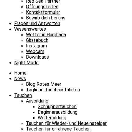
Red Sea Partner
Öffnungszeiten
Kontaktformular
Bewirb dich bei uns
Fragen und Antworten
Wissenswertes
Wetter in Hurghada
Gästebuch
Instagram
Webcam
Downloads
Night Mode
Home
News
Blog Rotes Meer
Tägliche Tauchausfahrten
Tauchen
Ausbildung
Schnuppertauchen
Beginnerausbildung
Weiterbildung
Tauchen für Wieder- und Neueinsteiger
Tauchen für erfahrene Taucher